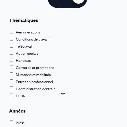
Thématiques
Rémunérations
Conditions de travail
Télétravail
Action sociale
Handicap
Carrières et promotions
Mutations et mobilités
Entretien professionnel
L'administration centrale
Le SNE
L'ENCCRF
Années
Les DREETS
Les DD(ETS)PP
2026
Les laboratoires