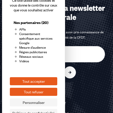
Ce site utilise des cookies et
Abonnez-vous à la newsletter
vous donne le contrôle sur ceux
que vous souhaitez activer
confédérale
Nos partenaires
(20)
APIs
En m'inscrivant à la newsletter, j'affirme avoir pris connaissance de
Consentement
la
politique de confidentialité de la CFDT
.
spécifique aux services
Google
Mesure d'audience
E-
Régies publicitaires
mail
Réseaux sociaux
Vidéos
S'inscrire
Tout accepter
Tout refuser
Personnaliser
©2026 CFDT
Plan du site