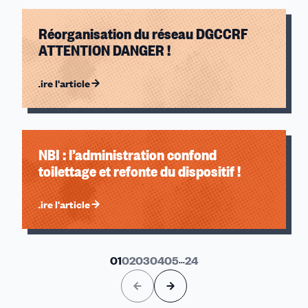
Réorganisation du réseau DGCCRF
ATTENTION DANGER !
Lire l'article
NBI : l’administration confond
toilettage et refonte du dispositif !
Lire l'article
01
02
03
04
05
...
24