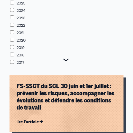
2025
2024
2023
2022
2021
2020
2019
2018
2017
2016
2015
1916
FS-SSCT du SCL 30 juin et 1er juillet :
prévenir les risques, accompagner les
21
évolutions et défendre les conditions
19
de travail
18
17
Lire l'article
15