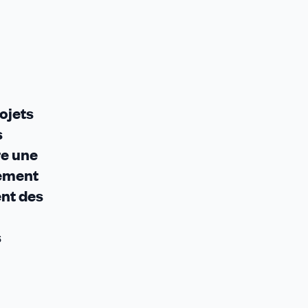
rojets
s
re une
nement
ent des
s