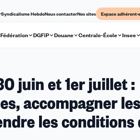
r
Syndicalisme Hebdo
Nous contacter
Nos sites
Espace adhérent·
Fédération
DGFiP
Douane
Centrale-École
Insee
juin et 1er juillet :
ues, accompagner le
endre les conditions