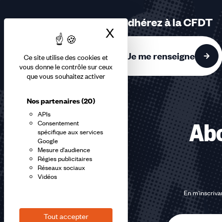
3
sur
Adhérez à la CFDT
3
X
Masquer le bandea
accessibles
Je me renseigne
Ce site utilise des cookies et
vous donne le contrôle sur ceux
que vous souhaitez activer
Nos partenaires
(20)
APIs
Consentement
Abo
spécifique aux services
Google
Mesure d'audience
Régies publicitaires
Réseaux sociaux
Vidéos
En m'inscrivan
Tout accepter