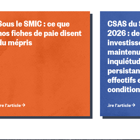
Sous le SMIC : ce que
CSAS du 
nos fiches de paie disent
2026 : de
du mépris
investis
maintenu
inquiétu
persistan
effectifs 
condition
re l'article
Lire l'article