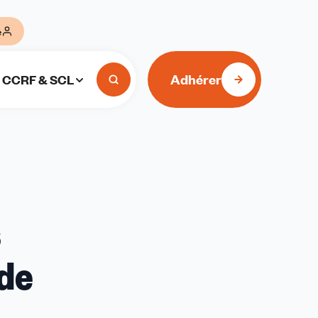
e
Adhérer
CCRF & SCL
s
 de