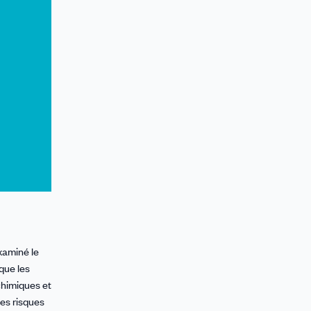
xaminé le
que les
chimiques et
des risques