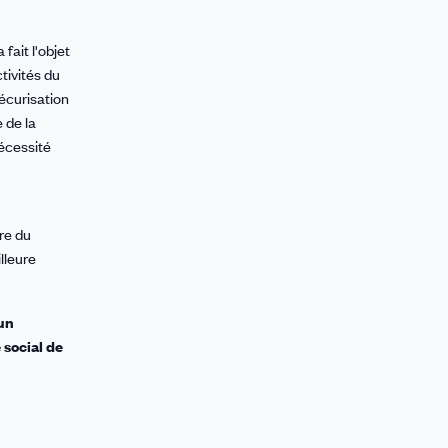
fait l'objet
tivités du
écurisation
 de la
nécessité
re du
lleure
 un
 social de