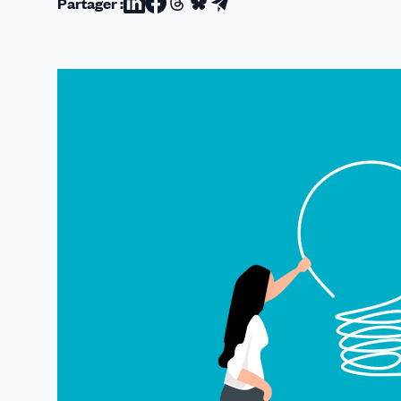
Partager :
Partager
Partager
Partager
Partager
Partager
sur
sur
sur
sur
par
Linkedin
Facebook
Threads
Bluesky
email