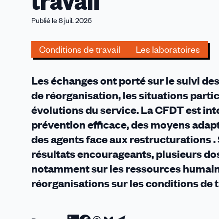
travail
:
prévenir
Publié le 8 juil. 2026
les
risques,
Conditions de travail
Les laboratoires
accompagner
les
évolutions
Les échanges ont porté sur le suivi des
et
de réorganisation, les situations parti
défendre
évolutions du service. La CFDT est in
les
conditions
prévention efficace, des moyens adapt
de
des agents face aux restructurations 
travail
résultats encourageants, plusieurs dos
notamment sur les ressources humaine
réorganisations sur les conditions de t