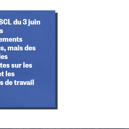
SCL du 3 juin
s
sements
s, mais des
des
tes sur les
et les
s de travail