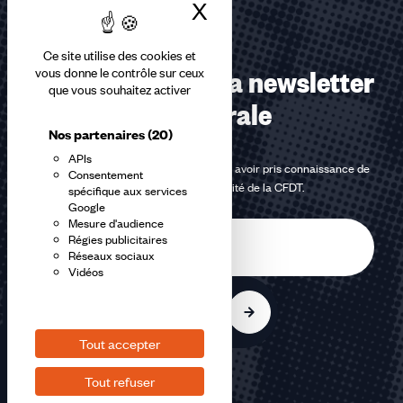
X
Masquer le bandea
Ce site utilise des cookies et
Abonnez-vous à la newsletter
vous donne le contrôle sur ceux
que vous souhaitez activer
confédérale
Nos partenaires
(20)
APIs
En m'inscrivant à la newsletter, j'affirme avoir pris connaissance de
Consentement
la
politique de confidentialité de la CFDT
.
spécifique aux services
Google
Mesure d'audience
E-
Régies publicitaires
mail
Réseaux sociaux
Vidéos
S'inscrire
Tout accepter
Tout refuser