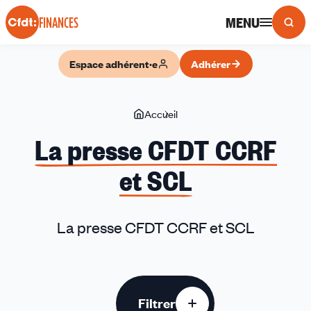
Panneau de gestion des cookies
MENU
FINANCES
Espace adhérent·e
Adhérer
Vous
Accueil
La
êtes
presse
La presse CFDT CCRF
ici
CFDT
et SCL
CCRF
et
SCL
La presse CFDT CCRF et SCL
Filtrer