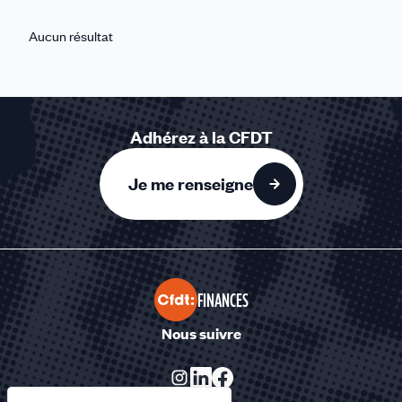
2016
2015
Aucun résultat
1916
21
19
18
Adhérez à la CFDT
17
15
Je me renseigne
FINANCES
Nous suivre