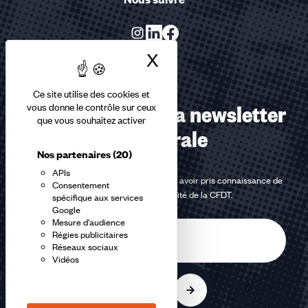
X
Masquer le bandea
Ce site utilise des cookies et
Abonnez-vous à la newsletter
vous donne le contrôle sur ceux
que vous souhaitez activer
confédérale
Nos partenaires
(20)
APIs
En m'inscrivant à la newsletter, j'affirme avoir pris connaissance de
Consentement
la
politique de confidentialité de la CFDT
.
spécifique aux services
Google
Mesure d'audience
E-
Régies publicitaires
mail
Réseaux sociaux
Vidéos
S'inscrire