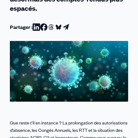
espacés.
Partager :
Partager
Partager
Partager
Partager
Partager
sur
sur
sur
sur
par
Linkedin
Facebook
Threads
Bluesky
email
Que reste t’il en instance ? La prolongation des autorisations
d’absence, les Congés Annuels, les RTT et la situation des
stagiaires ACP2, C2 et inspecteurs. Comme vous avez pu le