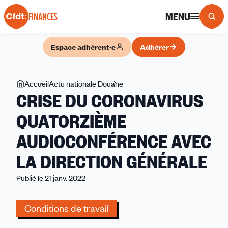
Panneau de gestion des cookies
MENU
FINANCES
Espace adhérent·e
Adhérer
Vous
Accueil
Actu nationale Douane
CRISE
CRISE DU CORONAVIRUS
êtes
DU
ici
CORONAVIRUS
QUATORZIÈME
QUATORZIÈME
AUDIOCONFÉRENCE AVEC
AUDIOCONFÉRENCE
AVEC
LA DIRECTION GÉNÉRALE
LA
DIRECTION
Publié le 21 janv. 2022
GÉNÉRALE
Conditions de travail