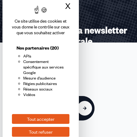
X
Masquer le bandea
Ce site utilise des cookies et
Abonnez-vous à la newsletter
vous donne le contrôle sur ceux
que vous souhaitez activer
confédérale
Nos partenaires
(20)
APIs
En m'inscrivant à la newsletter, j'affirme avoir pris connaissance de
Consentement
la
politique de confidentialité de la CFDT
.
spécifique aux services
Google
Mesure d'audience
E-
Régies publicitaires
mail
Réseaux sociaux
Vidéos
S'inscrire
Tout accepter
Tout refuser