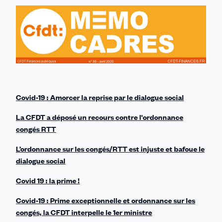
sur
sur
sur
sur
par
Linkedin
Facebook
Threads
Bluesky
email
Covid-19 : Amorcer la reprise par le dialogue social
La CFDT a déposé un recours contre l'ordonnance
congés RTT
L’ordonnance sur les congés/RTT est injuste et bafoue le
dialogue social
Covid 19 : la prime !
Covid-19 : Prime exceptionnelle et ordonnance sur les
congés, la CFDT interpelle le 1er ministre