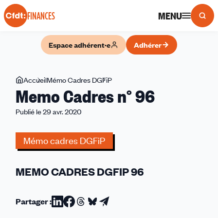
Panneau de gestion des cookies
MENU
FINANCES
Espace adhérent·e
Adhérer
Vous
Accueil
Mémo Cadres DGFiP
Memo
Memo Cadres n° 96
êtes
Cadres
ici
n°
Publié le 29 avr. 2020
96
Mémo cadres DGFiP
MEMO CADRES DGFIP 96
Partager :
Partager
Partager
Partager
Partager
Partager