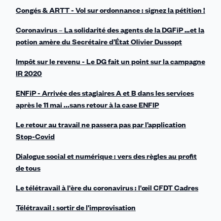
Congés & ARTT - Vol sur ordonnance : signez la pétition !
Coronavirus – La solidarité des agents de la DGFiP …et la
potion amère du Secrétaire d’État Olivier Dussopt
Impôt sur le revenu - Le DG fait un point sur la campagne
IR 2020
ENFiP - Arrivée des stagiaires A et B dans les services
après le 11 mai ...sans retour à la case ENFIP
Le retour au travail ne passera pas par l’application
Stop-Covid
Dialogue social et numérique : vers des règles au profit
de tous
Le télétravail à l'ère du coronavirus : l'œil CFDT Cadres
Télétravail : sortir de l'improvisation