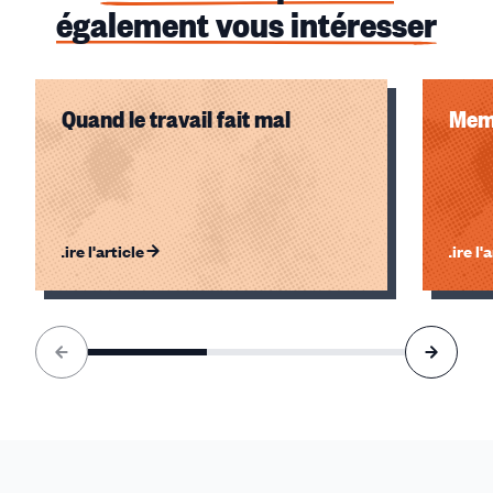
également vous intéresser
Quand le travail fait mal
Memo
Lire l'article
Lire l'
Élément
1
sur
3