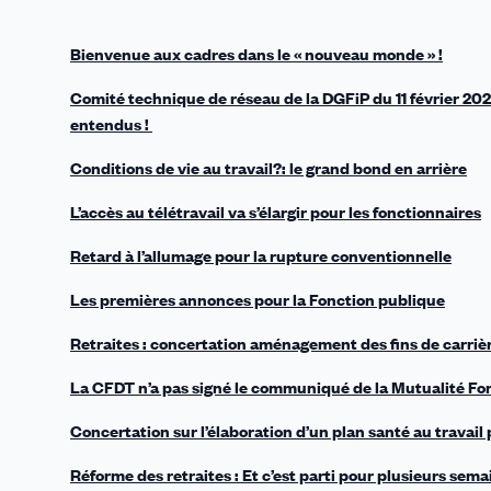
B
ienvenue aux cadres dans le « nouveau monde » !
Comité technique de réseau de la DGFiP du 11 février 2020
entendus !
Conditions de vie au travail?: le grand bond en arrière
L’accès au télétravail va s’élargir pour les fonctionnaires
Retard à l’allumage pour la rupture conventionnelle
Les premières annonces pour la Fonction publique
Retraites : concertation aménagement des fins de carrièr
La CFDT n’a pas signé le communiqué de la Mutualité Fo
Concertation sur l’élaboration d’un plan santé au travail
Réforme des retraites : Et c’est parti pour plusieurs se