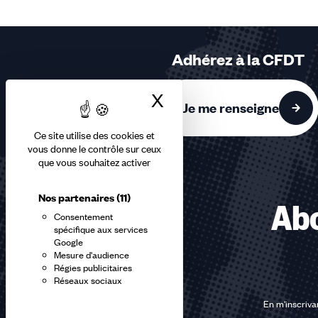
2,
3
sur
Adhérez à la CFDT
3
accessibles
X
Masquer le bandea
Je me renseigne
Ce site utilise des cookies et
vous donne le contrôle sur ceux
que vous souhaitez activer
Nos partenaires
(11)
Abo
Consentement
spécifique aux services
Google
Mesure d'audience
Régies publicitaires
Réseaux sociaux
En m'inscrivan