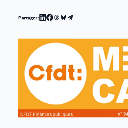
Partager :
Partager
Partager
Partager
Partager
Partager
sur
sur
sur
sur
par
Linkedin
Facebook
Threads
Bluesky
email