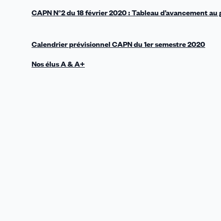
CAPN N°2 du 18 février 2020 : Tableau d’avancement au
Calendrier prévisionnel CAPN du 1er semestre 2020
Nos élus A & A+