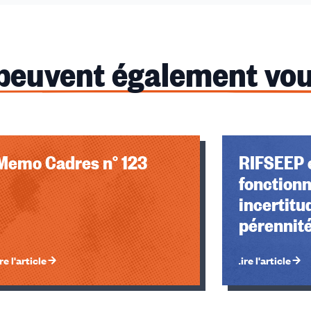
 peuvent également vou
Memo Cadres n° 123
RIFSEEP 
fonctionn
incertitu
pérennité
re l'article
Lire l'article