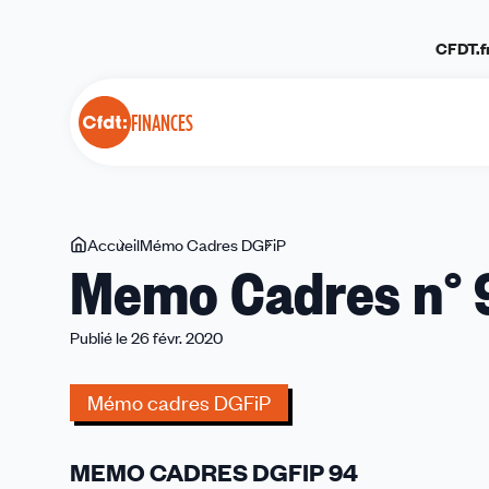
Panneau de gestion des cookies
CFDT.f
FINANCES
Vous
Accueil
Mémo Cadres DGFiP
Memo
Memo Cadres n° 
êtes
Cadres
ici
n°
94
Publié le 26 févr. 2020
Mémo cadres DGFiP
MEMO CADRES DGFIP 94