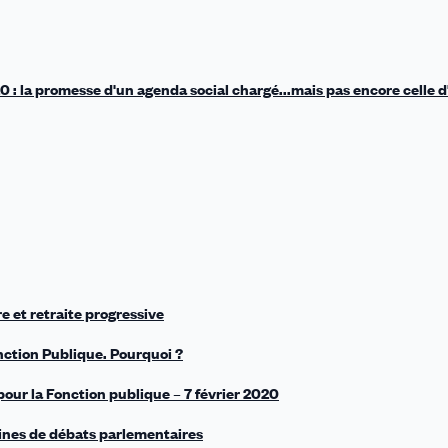
 : la promesse d'un agenda social chargé...mais pas encore celle d
e et retraite progressive
nction Publique. Pourquoi ?
 pour la Fonction publique – 7 février 2020
maines de débats parlementaires