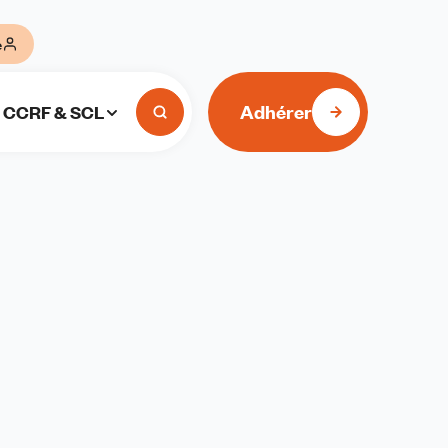
e
Adhérer
CCRF & SCL