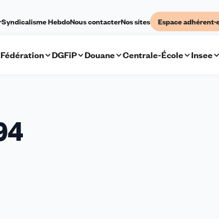
r
Syndicalisme Hebdo
Nous contacter
Nos sites
Espace adhérent·
Fédération
DGFiP
Douane
Centrale-École
Insee
94