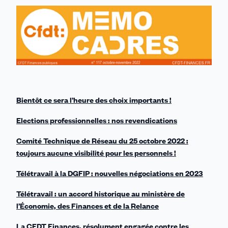
sur
sur
sur
sur
par
Linkedin
Facebook
Threads
Bluesky
email
Bientôt ce sera l’heure des choix importants !
Elections professionnelles : nos revendications
Comité Technique de Réseau du 25 octobre 2022 :
toujours aucune visibilité pour les personnels !
Télétravail à la DGFIP : nouvelles négociations en 2023
Télétravail : un accord historique au ministère de
l’Économie, des Finances et de la Relance
La CFDT Finances, résolument engagée contre les