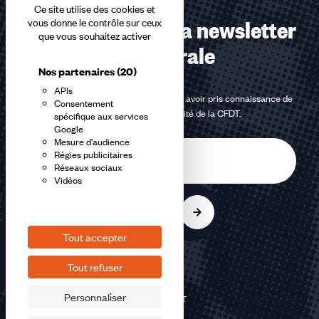
Ce site utilise des cookies et
Abonnez-vous à la newsletter
vous donne le contrôle sur ceux
que vous souhaitez activer
confédérale
Nos partenaires
(20)
APIs
En m'inscrivant à la newsletter, j'affirme avoir pris connaissance de
Consentement
la
politique de confidentialité de la CFDT
.
spécifique aux services
Google
Mesure d'audience
E-
Régies publicitaires
mail
Réseaux sociaux
Vidéos
S'inscrire
Tout accepter
Tout refuser
Personnaliser
©2026 CFDT
Plan du site