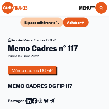
Panneau de gestion des cookies
MENU
FINANCES
Espace adhérent·e
Adhérer
Vous
Accueil
Mémo Cadres DGFiP
Memo
Memo Cadres n° 117
êtes
Cadres
ici
n°
Publié le 8 nov. 2022
117
Mémo cadres DGFiP
MEMO CADRES DGFIP 117
Partager :
Partager
Partager
Partager
Partager
Partager