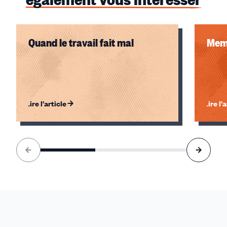
Quand le travail fait mal
Memo
Lire l'article
Lire l'
Élément
1
sur
3
accessible