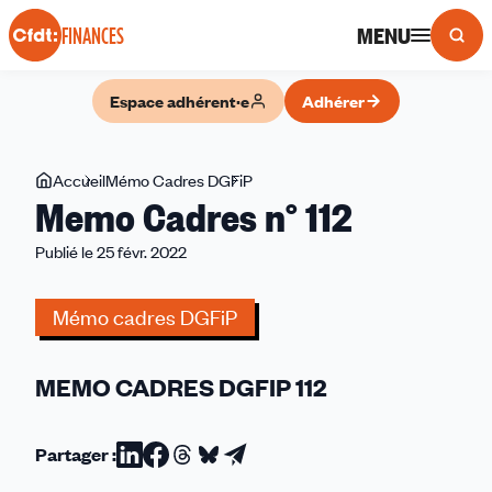
Panneau de gestion des cookies
MENU
FINANCES
Espace adhérent·e
Adhérer
Vous
Accueil
Mémo Cadres DGFiP
Memo
Memo Cadres n° 112
êtes
Cadres
ici
n°
Publié le 25 févr. 2022
112
Mémo cadres DGFiP
MEMO CADRES DGFIP 112
Partager :
Partager
Partager
Partager
Partager
Partager