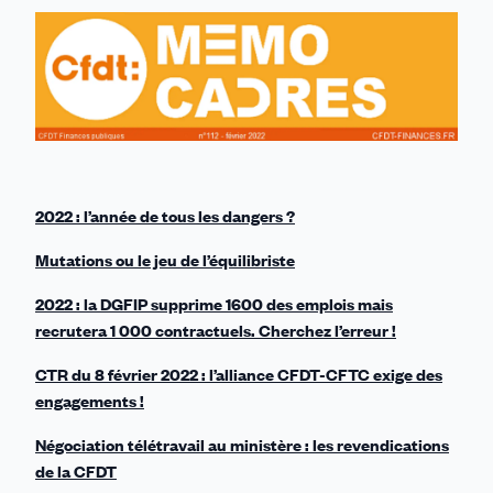
sur
sur
sur
sur
par
Linkedin
Facebook
Threads
Bluesky
email
2022 : l’année de tous les dangers ?
Mutations ou le jeu de l’équilibriste
2022 : la DGFIP supprime 1600 des emplois mais
recrutera 1 000 contractuels. Cherchez l’erreur !
CTR du 8 février 2022 : l’alliance CFDT-CFTC exige des
engagements !
Négociation télétravail au ministère : les revendications
de la CFDT