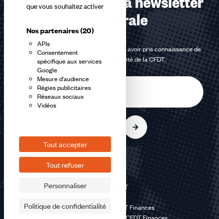
Abonnez-vous à la newsletter
que vous souhaitez activer
confédérale
Nos partenaires
(20)
APIs
En m'inscrivant à la newsletter, j'affirme avoir pris connaissance de
Consentement
la
politique de confidentialité de la CFDT
.
spécifique aux services
Google
Mesure d'audience
E-
Régies publicitaires
mail
Réseaux sociaux
Vidéos
S'inscrire
Tout accepter
Tout refuser
Personnaliser
©2026 CFDT
Plan du site
Politique de confidentialité
Mentions légales CFDT Finances
Politique de confidentialité CFDT Finances