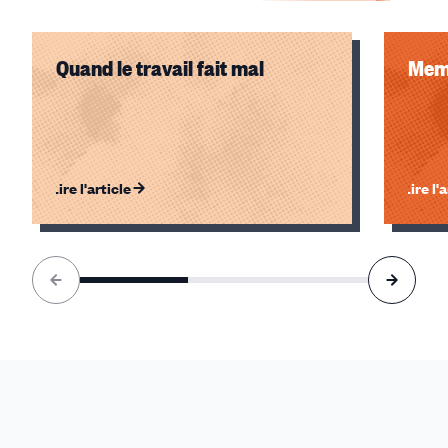
Quand le travail fait mal
Memo
Lire l'article
Lire l'
Élément
1
sur
3
accessible