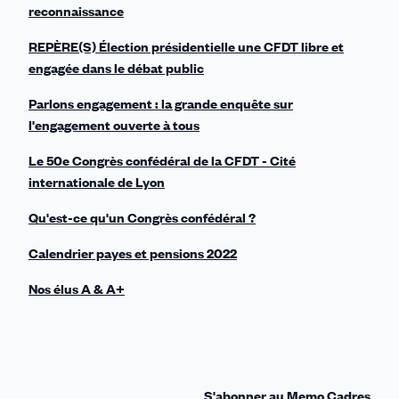
reconnaissance
REPÈRE(S) Élection présidentielle une CFDT libre et
engagée dans le débat public
Parlons engagement : la grande enquête sur
l'engagement ouverte à tous
Le 50e Congrès confédéral de la CFDT - Cité
internationale de Lyon
Qu'est-ce qu'un Congrès confédéral ?
Calendrier payes et pensions 2022
Nos élus A & A+
S'abonner au Memo Cadres