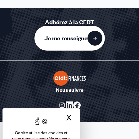
Adhérez à la CFDT
Je me renseigne
FINANCES
Nous suivre
X
Masquer le bandea
Ce site utilise des cookies et
vous donne le contrôle sur ceux