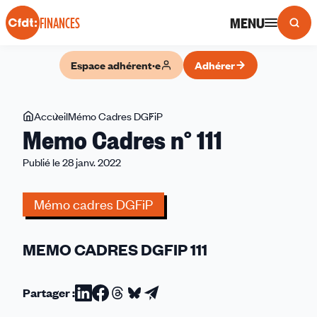
Panneau de gestion des cookies
MENU
FINANCES
Espace adhérent·e
Adhérer
Vous
Accueil
Mémo Cadres DGFiP
Memo
Memo Cadres n° 111
êtes
Cadres
ici
n°
Publié le 28 janv. 2022
111
Mémo cadres DGFiP
MEMO CADRES DGFIP 111
Partager :
Partager
Partager
Partager
Partager
Partager