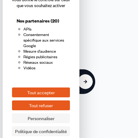
Abonnez-vous à la newsletter
que vous souhaitez activer
confédérale
Nos partenaires
(20)
APIs
En m'inscrivant à la newsletter, j'affirme avoir pris connaissance de
Consentement
la
politique de confidentialité de la CFDT
.
spécifique aux services
Google
Mesure d'audience
E-
Régies publicitaires
mail
Réseaux sociaux
Vidéos
S'inscrire
Tout accepter
Tout refuser
Personnaliser
©2026 CFDT
Plan du site
Politique de confidentialité
Mentions légales CFDT Finances