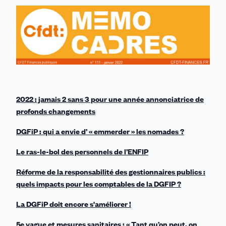
sur
sur
sur
sur
par
Linkedin
Facebook
Threads
Bluesky
email
2022 : jamais 2 sans 3 pour une année annonciatrice de
profonds changements
DGFiP : qui a envie d’ « emmerder » les nomades ?
Le ras-le-bol des personnels de l’ENFIP
Réforme de la responsabilité des gestionnaires publics :
quels impacts pour les comptables de la DGFIP ?
La DGFiP doit encore s'améliorer !
5e vague et mesures sanitaires : « Tant qu’on peut, on