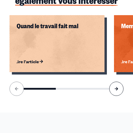
également vous intéresser
Quand le travail fait mal
Memo
Lire l'article
Lire l'
Élément
1
sur
3
accessible