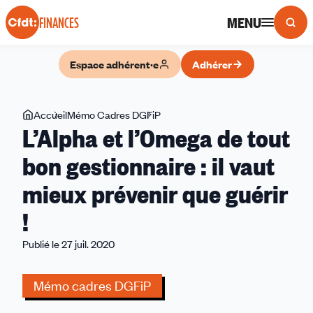
Panneau de gestion des cookies
MENU
FINANCES
Espace adhérent·e
Adhérer
Vous
Accueil
Mémo Cadres DGFiP
L’Alpha
L’Alpha et l’Omega de tout
êtes
et
ici
l’Omega
bon gestionnaire : il vaut
de
mieux prévenir que guérir
tout
bon
!
gestionnaire
:
Publié le 27 juil. 2020
il
vaut
Mémo cadres DGFiP
mieux
prévenir