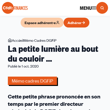
Panneau de gestion des cookies
MENU
FINANCES
Espace adhérent·e
Adhérer
Vous
Accueil
Mémo Cadres DGFiP
La
La petite lumière au bout
êtes
petite
ici
lumière
du couloir …
au
Publié le 1 oct. 2020
bout
du
couloir
Mémo cadres DGFiP
…
Cette petite phrase prononcée en son
temps par le premier directeur