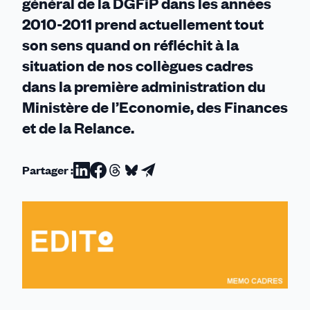
général de la DGFiP dans les années
2010-2011 prend actuellement tout
son sens quand on réfléchit à la
situation de nos collègues cadres
dans la première administration du
Ministère de l’Economie, des Finances
et de la Relance.
Partager :
Partager
Partager
Partager
Partager
Partager
sur
sur
sur
sur
par
Linkedin
Facebook
Threads
Bluesky
email