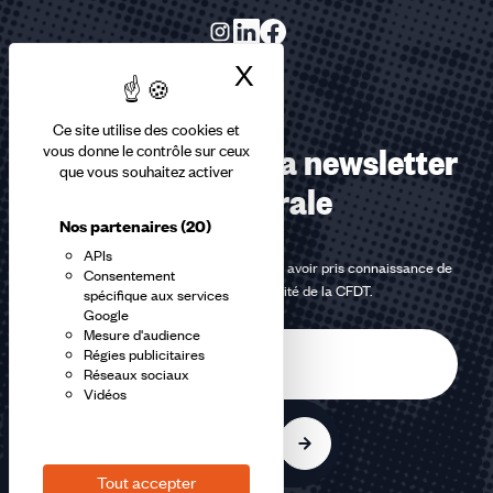
X
Masquer le bandea
Ce site utilise des cookies et
Abonnez-vous à la newsletter
vous donne le contrôle sur ceux
que vous souhaitez activer
confédérale
Nos partenaires
(20)
APIs
En m'inscrivant à la newsletter, j'affirme avoir pris connaissance de
Consentement
la
politique de confidentialité de la CFDT
.
spécifique aux services
Google
Mesure d'audience
E-
Régies publicitaires
mail
Réseaux sociaux
Vidéos
S'inscrire
Tout accepter