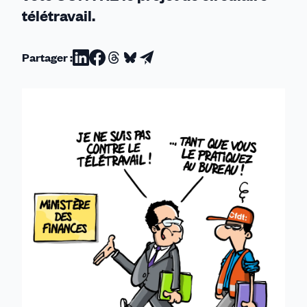
télétravail.
Partager :
Partager
Partager
Partager
Partager
Partager
sur
sur
sur
sur
par
Linkedin
Facebook
Threads
Bluesky
email