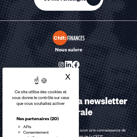
FINANCES
Nous suivre
X
Masquer le bandea
Ce site utilise des cookies et
Abonnez-vous à la newsletter
vous donne le contrôle sur ceux
que vous souhaitez activer
confédérale
Nos partenaires
(20)
APIs
En m'inscrivant à la newsletter, j'affirme avoir pris connaissance de
Consentement
la
politique de confidentialité de la CFDT
.