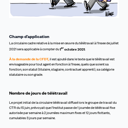
Champ d’application
L
a circ
ulaire cadre relative à la mise en œuvre du télétravail à l’Insee de juillet
er
2021
sera applicable à compter du
1
octobre 2021
.
À la demande de la CFDT,
il est ajouté dans le texte que l
e télétravail est
envisageable pour tout agent en fonction
à l’Insee
, quels que soient sa
fonction, son statut
(titulaire, stagiaire, contractuel apprenti)
, sa catégorie
statutaire ou son grade.
Nombre de jour
s
de télétravail
Le projet initial de la circulaire télétravail diffusé
lors
le groupe de travail du
CTR du 15 juin, prévoyait que l’Institut passe de 1 journée de télétravail fixe
autorisé
e
par semaine à 2 journées maximum fixes et 12 jours flottants,
cumulables 3 jours par semaine
.