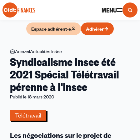
Panneau de gestion des cookies
MENU
FINANCES
Espace adhérent·e
Adhérer
Vous
Accueil
Actualités Insee
Syndicalisme
Syndicalisme Insee été
êtes
Insee
ici
été
2021 Spécial Télétravail
2021
pérenne à l'Insee
Spécial
Télétravail
Publié le 18 mars 2020
pérenne
à
Télétravail
l'Insee
Les négociations sur le projet de