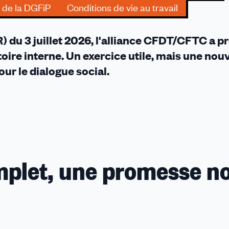
 de la DGFiP
Conditions de vie au travail
) du 3 juillet 2026, l'alliance CFDT/CFTC a p
oire interne. Un exercice utile, mais une nouv
ur le dialogue social.
plet, une promesse n