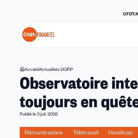
Panneau de gestion des cookies
CFDT.f
FINANCES
Vous
Accueil
Actualités DGFiP
Observatoire
Observatoire int
êtes
interne
ici
2026
toujours en quêt
:
des
agents
Publié le 3 juil. 2026
toujours
en
Rémunérations
Télétravail
Handicap
quête