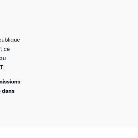
 publique
, ce
 au
T.
 missions
é dans