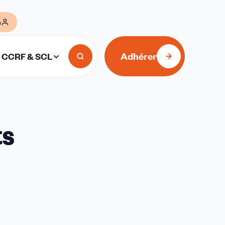
e
Adhérer
CCRF & SCL
ts