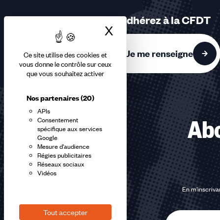
3
sur
Adhérez à la CFDT
3
X
Masquer le bandea
accessibles
Je me renseigne
Ce site utilise des cookies et
vous donne le contrôle sur ceux
que vous souhaitez activer
Nos partenaires
(20)
APIs
Consentement
Abo
spécifique aux services
Google
Mesure d'audience
Régies publicitaires
Réseaux sociaux
Vidéos
En m'inscrivan
Tout accepter