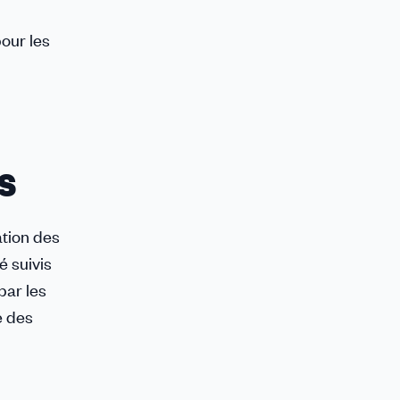
our les
s
ation des
é suivis
par les
e des