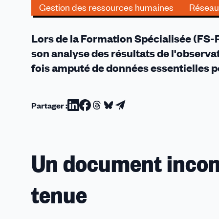
de
Gestion des ressources humaines
Réseau
perspectives
Lors de la Formation Spécialisée (FS-R
son analyse des résultats de l'observat
fois amputé de données essentielles po
Partager :
Partager
Partager
Partager
Partager
Partager
sur
sur
sur
sur
par
Linkedin
Facebook
Threads
Bluesky
email
Un document incom
tenue