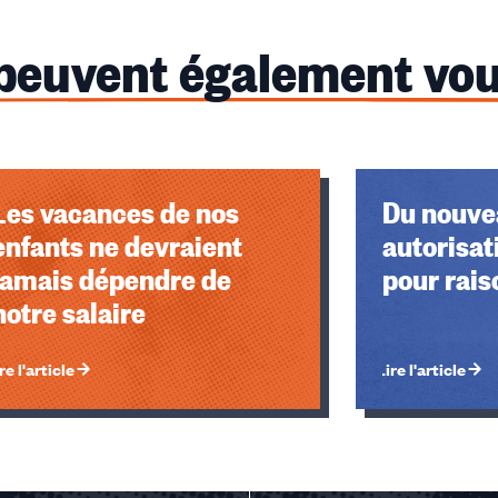
 peuvent également vou
Les vacances de nos
Du nouvea
enfants ne devraient
autorisat
jamais dépendre de
pour rais
notre salaire
re l'article
Lire l'article