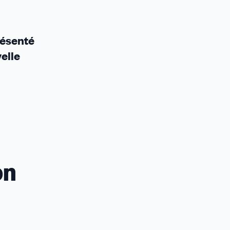
résenté
elle
on