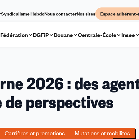
r
Syndicalisme Hebdo
Nous contacter
Nos sites
Espace adhérent·
Fédération
DGFiP
Douane
Centrale-École
Insee
erne 2026 : des agen
e de perspectives
Carrières et promotions
Mutations et mobilités