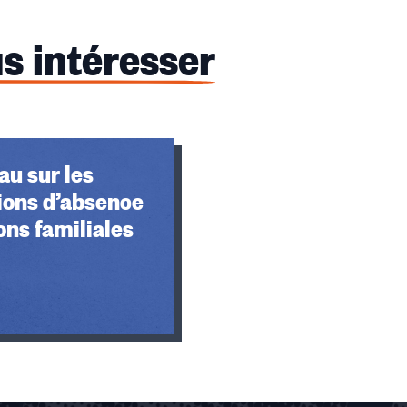
s intéresser
u sur les
ions d’absence
ons familiales