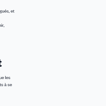
gués, et
ir,
t
ue les
ts à se