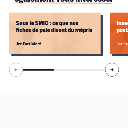
Sous le SMIC : ce que nos
Inse
fiches de paie disent du mépris
post
Lire l'article
Lire l'
Élément
1
sur
3
accessible