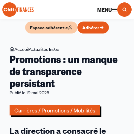
Panneau de gestion des cookies
MENU
FINANCES
Espace adhérent·e
Adhérer
Vous
Accueil
Actualités Insee
Promotions
Promotions : un manque
êtes
:
ici
un
de transparence
manque
persistant
de
transparence
Publié le 19 mai 2025
persistant
Carrières / Promotions / Mobilités
La direction a consacré le