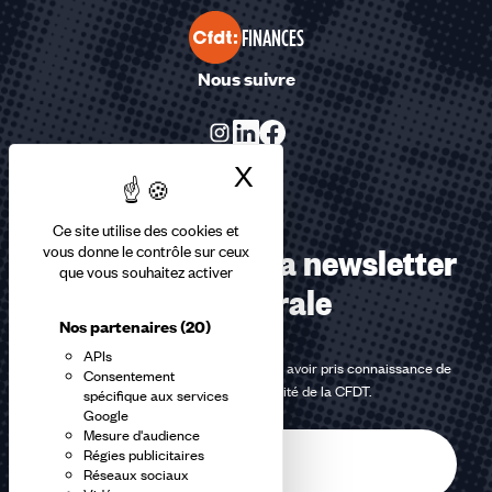
FINANCES
Nous suivre
X
Masquer le bandea
Ce site utilise des cookies et
Abonnez-vous à la newsletter
vous donne le contrôle sur ceux
que vous souhaitez activer
confédérale
Nos partenaires
(20)
APIs
En m'inscrivant à la newsletter, j'affirme avoir pris connaissance de
Consentement
la
politique de confidentialité de la CFDT
.
spécifique aux services
Google
Mesure d'audience
E-
Régies publicitaires
mail
Réseaux sociaux