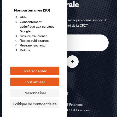
confédérale
Nos partenaires
(20)
APIs
En m'inscrivant à la newsletter, j'affirme avoir pris connaissance de
Consentement
la
politique de confidentialité de la CFDT
.
spécifique aux services
Google
Mesure d'audience
E-
Régies publicitaires
mail
Réseaux sociaux
Vidéos
S'inscrire
Tout accepter
Tout refuser
Personnaliser
©2026 CFDT
Plan du site
Politique de confidentialité
Mentions légales CFDT Finances
Politique de confidentialité CFDT Finances