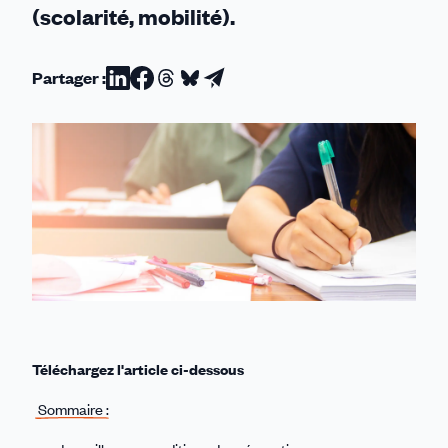
(scolarité, mobilité).
Partager :
Partager
Partager
Partager
Partager
Partager
sur
sur
sur
sur
par
Linkedin
Facebook
Threads
Bluesky
email
Téléchargez l'article ci-dessous
Sommaire :