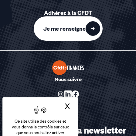
Adhérez à la CFDT
Je me renseigne
FINANCES
Nous suivre
X
Masquer le bandea
Ce site utilise des cookies et
Abonnez-vous à la newsletter
vous donne le contrôle sur ceux
que vous souhaitez activer