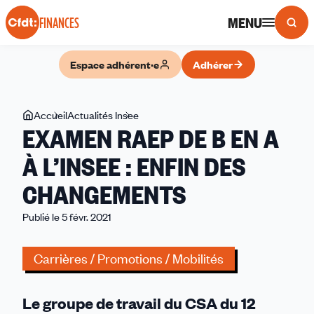
Panneau de gestion des cookies
MENU
FINANCES
Espace adhérent·e
Adhérer
Vous
Accueil
Actualités Insee
EXAMEN
EXAMEN RAEP DE B EN A
êtes
RAEP
ici
DE
À L’INSEE : ENFIN DES
B
CHANGEMENTS
EN
A
Publié le 5 févr. 2021
À
L’INSEE :
Carrières / Promotions / Mobilités
ENFIN
DES
CHANGEMENTS
Le groupe de travail du CSA du 12