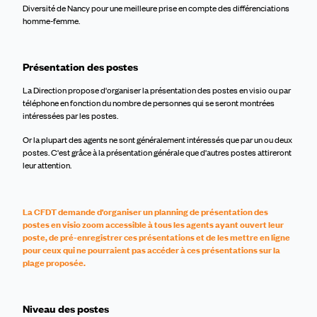
Diversité de Nancy pour une meilleure prise en compte des différenciations
homme-femme.
Présentation des postes
La Direction propose d
'organiser la présentation des postes en visio ou
par
téléphone en fonction du nombre de personnes qui se seront montré
es
intéressé
es
par les postes.
Or la plupart des agents ne sont généralement intéressés que par un ou deux
postes.
C
'est grâce à la présentation générale que d'autres postes attireront
leur atten
tion.
La CFDT demande d'organiser un planning de présentation des
postes en visio zoom accessible à tous les agents ayant ouvert leur
poste, de pré-enregistrer ces présentations et de les mettre en ligne
pour ceux qui ne pourraient pas accéder à ces présentations sur la
plage proposée.
Niveau des postes