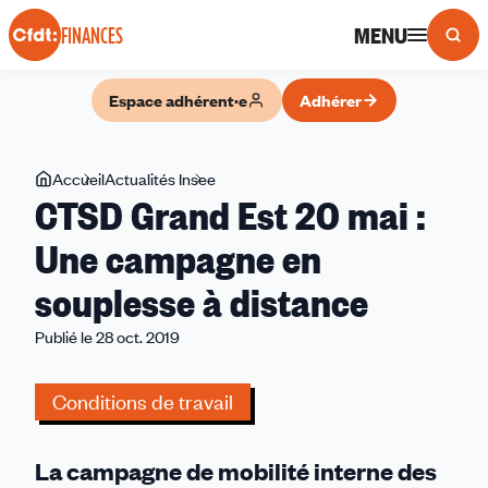
Panneau de gestion des cookies
MENU
FINANCES
Espace adhérent·e
Adhérer
Vous
Accueil
Actualités Insee
CTSD
CTSD Grand Est 20 mai :
êtes
Grand
ici
Est
Une campagne en
20
souplesse à distance
mai
:
Publié le 28 oct. 2019
Une
campagne
Conditions de travail
en
souplesse
à
La campagne de mobilité interne des
distance