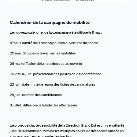
Calendrier de la campagne de mobilité
Le nouveau calendrier de la campagne a été diffusé le 11 mai :
4 mai : Comité de Direction pour les ouvertures de postes
20 mai
: G
roupe de travail
sur les mobilités
26 mai : diffusion de la liste des postes ouverts
Du
2
au 1
6 juin
: prés
entation des postes en visioconférence
23 juin : date limite de retour des fiches de candidatures
29 juin : examen des candidatures
3 juillet : diffusion de la liste des affectations
Le projet de c
harte de mobilité de la Direction Grand Est
est mis en attente
jusqu'à l'automne pour revoir les multiples points de désaccord laissé
s
en
suspend par l'ancien comité de direction.