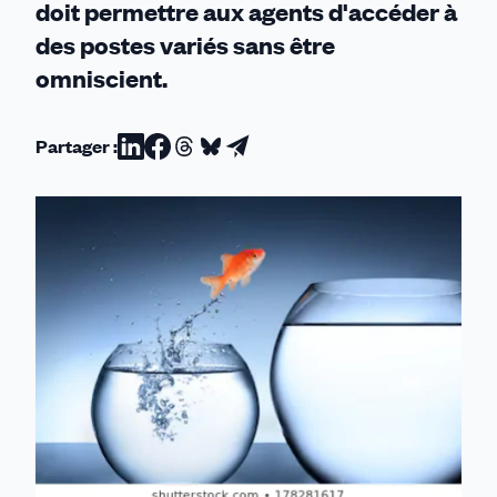
doit permettre aux agents d'accéder à
des postes variés sans être
omniscient.
Partager :
Partager
Partager
Partager
Partager
Partager
sur
sur
sur
sur
par
Linkedin
Facebook
Threads
Bluesky
email