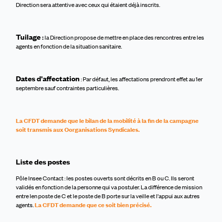
Direction sera attentive avec ceux qui étaient déjà inscrits.
Tuilage
:
la Direction propose de mettre en place des rencontres entre les
agents en fonction de la situation sanitaire.
Dates d'affectation
: Par défaut, les affectations prendront effet au 1er
septembre sauf contraintes particulières.
La CFDT demande que le bilan de la mobilité à la fin de la campagne
soit transmis aux Oorganisations Syndicales.
Liste des postes
Pôle Insee Contact : les postes ouverts sont
décrit
s
en B ou C.
Ils seront
validés
en fonction de la personne qui va postuler. La différence de mission
entre
le
n poste de C et
le
poste de B porte sur l
a
veille
et l'appui aux autres
agents
.
La CFDT demande que ce soit bien précisé.