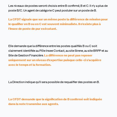
Les niveaux de postes seront choisis entre B confirmé, B et C. Il n'y a plus de
poste B/C. Un agent de catégorie C peut postuler sur un poste de B.
La CFDT signale que sur un même poste la différence de mission pour
le qualifier en B ou en C est souvent minimaliste. Il n’existe plus à
l’Insee de poste de pur exécutant.
Elle demande que la différence entre les postes qualifiés B ou C soit
clairement identifiée au Pôle Insee Contact, au site Sirene, au site BRPP et au
Site de Gestion Financière.
La différence ne peut pas reposer
uniquement sur un niveau d’expertise puisque celle-ci s’acquière
avec le temps et la formation.
La Direction indique qu’il sera possible de requalifier des postes en B.
La CFDT demande que la signification de B confirmé soit indiquée
dans la note transmise aux agents.