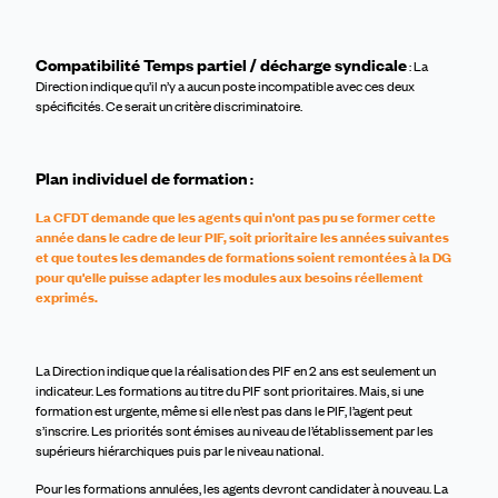
Compatibilité Temps partiel / décharge syndicale
: La
Direction indique qu’il n’y a aucun poste incompatible avec ces deux
spécificités. Ce serait un critère discriminatoire.
Plan individuel de formation
:
La CFDT demande que les agents qui n'ont pas pu se former cette
année dans le cadre de leur PIF, soit prioritaire les années suivantes
et que toutes les demandes de formations soient remontées à la DG
pour qu'elle puisse adapter les modules aux besoins réellement
exprimés.
La Direction indique que la réalisation des
P
IF
en 2 ans est seulement un
indicateur. Les formations au titre du PIF sont prioritaires. Mais, s
i une
formation est urgente, même si elle n’est pas dans le PIF, l’agent peut
s’inscrire. Les priorités sont émises au niveau de l’établissement par les
supérieurs hiérarchiques puis par le niveau national.
Pour les formations annulées, les agents devront candidater à nouveau. La