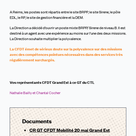
A Reims, les postes sont répartis entre le site BRPP, le site Sirene, le pôle
EDL, le RP, le site de gestion financière et la DEM.
La Direction a décidé d’ouvrir un poste mixte BRPP/ Sirene de niveau B. Il est
destiné à un agent avec une expérience au moins sur l'une des deux missions.
La Direction souhaite multiplier la polyvalence.
La CFDT émet de sérieux doute sur la polyvalence sur des missions
avec des compétences pointues nécessaires dans des services très
régulièrement surchargés.
Vos
représentants
CFD
T
Grand Est
à ce GT du CTL
Nathalie Bailly
et
C
hantal Cocher
Documents
CR GT CFDT Mobilité 20 mai Grand Est