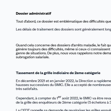
Dossier administratif
Tout d’abord, ce dossier est emblématique des difficultés que
Les délais de traitement des dossiers sont généralement lon
Quand cela concerne des dossiers d’arrêts
maladie
,
le fait q
génère toujours des difficultés, même si ceux-ci connaissent le
genre de situations. De plus, nous vous rappelons notre dem
subrogation salariale.
Tassement de la grille indiciaire de 2eme catégorie
En décembre 2021 et en janvier 2022, la Direction a rapidem
hausses successives du SMIC. Elle a accepté de nombreuses 
très satisfaits.
er
Cependant, à
compter du 1
août 2022, le SMIC va être reval
de la grille des enquêteurs de 2ème catégorie (5 échelons à 
La CFDT rappelle sa demande de revaloriser les grilles enqu