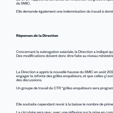
du SMIC.
Elle demande également une indemnisation du travail à domici
Réponses de la Direction
Concernant la subrogation salariale, la Direction a indiqué 
Des modifications doivent donc être faite au niveau ministérie
La Direction a appris la nouvelle hausse du SMIC en août 2022
engager la refonte des grilles enquêteurs, et que celles çi s
des discussions.
Un groupe de travail du CTR "grilles enquêteurs sera program
Elle souhaite cependant revoir à la baisse le nombre de primes
La circulaire sera revu, avec une réflexion sur la prise en com