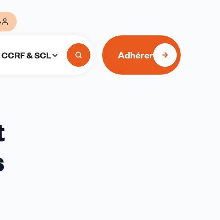
e
Adhérer
CCRF & SCL
t
s