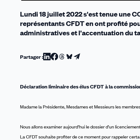
la
CFDT
Lundi 18 juillet 2022 s'est tenue une C
rappelle
représentants CFDT en ont profité pou
ses
administratives et l'accentuation du t
demandes
Partager :
Partager
Partager
Partager
Partager
Partager
sur
sur
sur
sur
par
Linkedin
Facebook
Threads
Bluesky
email
Déclaration liminaire des élus CFDT à la commissio
Madame la Présidente, Mesdames et Messieurs les membres
Nous allons examiner aujourd’hui le dossier d’un licenciemen
La CFDT souhaite profiter de ce moment pour rappeler cert