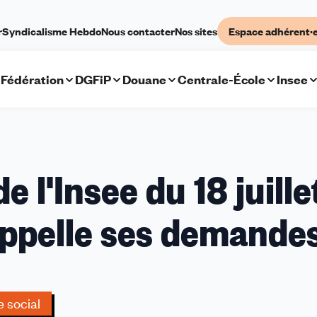
r
Syndicalisme Hebdo
Nous contacter
Nos sites
Espace adhérent·
Fédération
DGFiP
Douane
Centrale-École
Insee
 l'Insee du 18 juille
appelle ses demande
e social