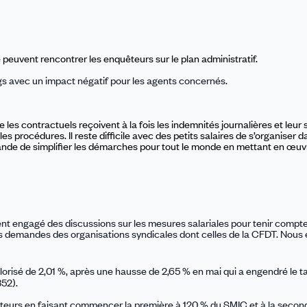
 peuvent rencontrer les enquêteurs sur le plan administratif.
gs avec un impact négatif pour les agents concernés.
ue les contractuels reçoivent à la fois les indemnités journalières et leur 
s procédures. Il reste difficile avec des petits salaires
de s’organiser d
ande de simplifier les démarches pour tout le monde en mettant en œuv
ent engagé des discussions sur les mesures salariales pour tenir compt
demandes des organisations syndicales dont celles de la CFDT. Nous 
orisé de 2,
01
%,
après une hausse de 2,65 % en mai q
u
i a engendré le 
352).
êteurs en faisant commencer la première à 120
%
du SMIC et à la secon