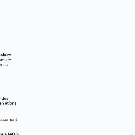
salaire
ans ce
re la
e des
en étions
tassement
de à 140 %