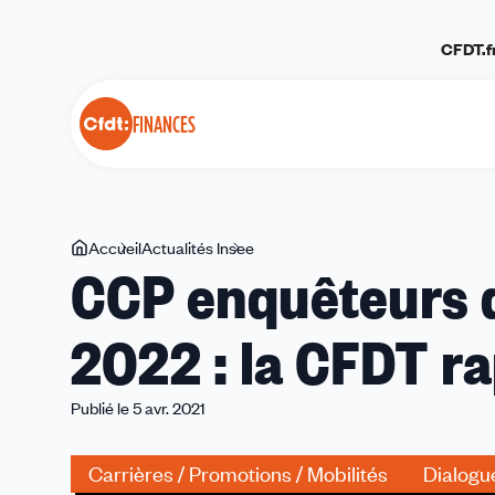
Panneau de gestion des cookies
CFDT.f
FINANCES
Vous
Accueil
Actualités Insee
CCP
CCP enquêteurs de
êtes
enquêteurs
ici
de
2022 : la CFDT r
l'Insee
du
18
Publié le 5 avr. 2021
juillet
2022
Carrières / Promotions / Mobilités
Dialogu
: