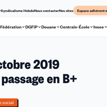
r
Syndicalisme Hebdo
Nous contacter
Nos sites
Espace adhérent·
Fédération
DGFiP
Douane
Centrale-École
Insee
ctobre 2019
t passage en B+
e social