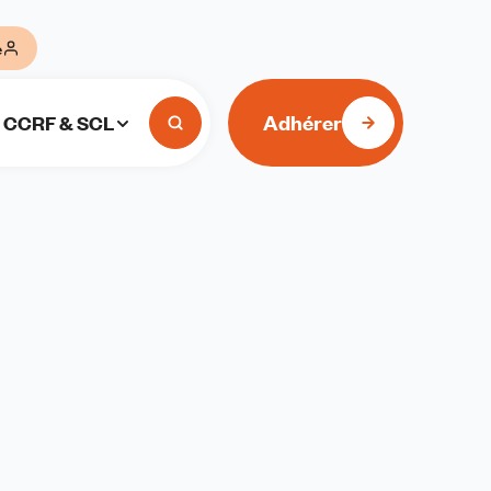
e
Adhérer
CCRF & SCL