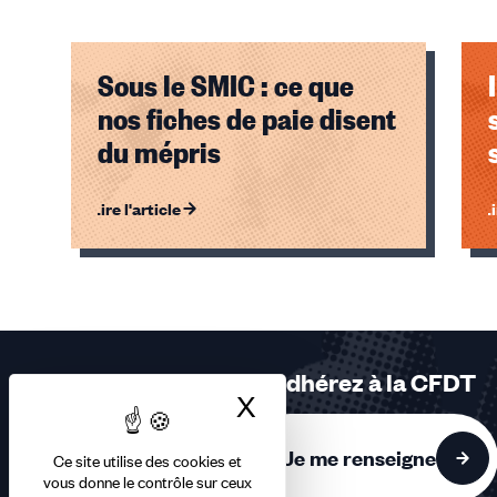
Sous le SMIC : ce que
nos fiches de paie disent
du mépris
Lire l'article
Li
Éléments
1,
2,
3
sur
Adhérez à la CFDT
3
X
Masquer le bandea
accessibles
Je me renseigne
Ce site utilise des cookies et
vous donne le contrôle sur ceux