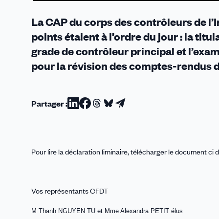
passage
en
La CAP du corps des contrôleurs de l’In
B+
points étaient à l’ordre du jour : la ti
grade de contrôleur principal et l’e
pour la révision des comptes-rendus d
Partager :
Partager
Partager
Partager
Partager
Partager
sur
sur
sur
sur
par
Linkedin
Facebook
Threads
Bluesky
email
Pour lire la déclaration liminaire, télécharger le document ci
Vos représentants CFDT
M Thanh NGUYEN TU et Mme Alexandra PETIT élus