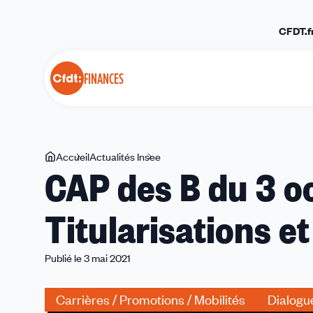
Panneau de gestion des cookies
CFDT.f
FINANCES
Vous
Accueil
Actualités Insee
CAP
CAP des B du 3 o
êtes
des
ici
B
Titularisations e
du
3
octobre
Publié le 3 mai 2021
2019
Titularisations
Carrières / Promotions / Mobilités
Dialogu
et