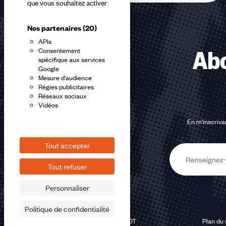
que vous souhaitez activer
Nos partenaires
(20)
APIs
Consentement
Abo
spécifique aux services
Google
Mesure d'audience
Régies publicitaires
Réseaux sociaux
Vidéos
En m'inscrivan
Tout accepter
E-
Tout refuser
mail
Personnaliser
Politique de confidentialité
©2026 CFDT
Plan du 