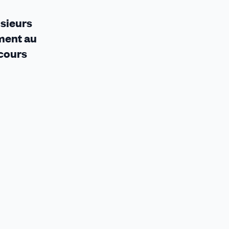
usieurs
ement au
ecours