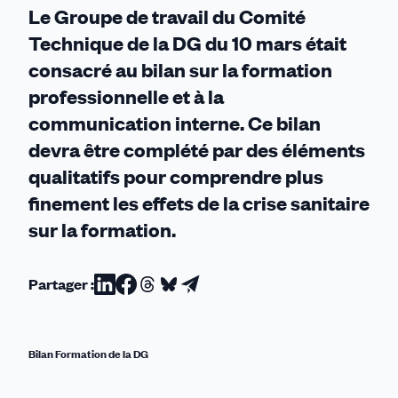
Le Groupe de travail du Comité
Insee
Technique de la DG du 10 mars était
consacré au bilan sur la formation
professionnelle et à la
communication interne. Ce bilan
devra être complété par des éléments
qualitatifs pour comprendre plus
finement les effets de la crise sanitaire
sur la formation.
Partager :
Partager
Partager
Partager
Partager
Partager
sur
sur
sur
sur
par
Linkedin
Facebook
Threads
Bluesky
email
Bilan Formation de la DG