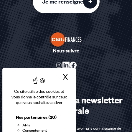
Je me renseigne
FINANCES
Nous suivre
X
Masquer le bandea
Ce site utilise des cookies et
Abonnez-vous à la newsletter
vous donne le contrôle sur ceux
que vous souhaitez activer
confédérale
Nos partenaires
(20)
APIs
En m'inscrivant à la newsletter, j'affirme avoir pris connaissance de
Consentement