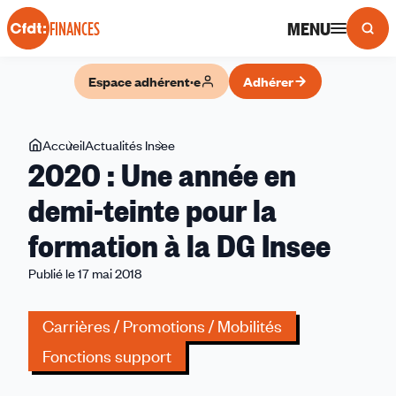
Panneau de gestion des cookies
MENU
FINANCES
Espace adhérent·e
Adhérer
Vous
Accueil
Actualités Insee
2020 :
2020 : Une année en
êtes
Une
ici
année
demi-teinte pour la
en
formation à la DG Insee
demi-
teinte
Publié le 17 mai 2018
pour
la
Carrières / Promotions / Mobilités
formation
à
Fonctions support
la
DG