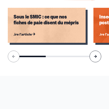
Sous le SMIC : ce que nos
Inse
fiches de paie disent du mépris
post
Lire l'article
Lire l'
Élément
1
sur
3
accessible