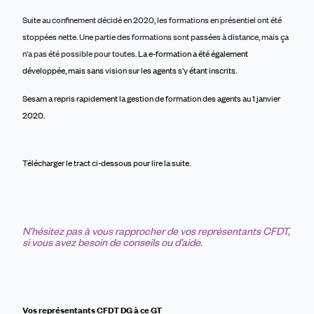
Suite au confinement décidé en 2020, les formations en présentiel ont été
stoppées nette. Une partie des formations sont passées à distance, mais ça
n'a pas été possible pour toutes.
L
a e-formation
a été également
développée, mais sans vision su
r
l
es agents s'y étant
inscri
ts.
Sesam a repris
rapidement
la gestion de formation des agents au 1
janvier
2020.
Télécharger le tract ci-dessous pour lire la suite.
N’hésitez pas à vous rapprocher de vos représentants CFDT,
si vous avez besoin de conseils ou d’aide.
Vos représentants CFDT DG à ce GT