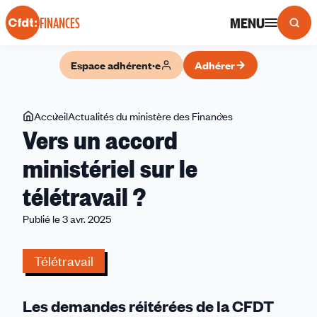
Panneau de gestion des cookies
MENU
FINANCES
Espace adhérent·e
Adhérer
Vous
Accueil
Actualités du ministère des Finances
Vers
Vers un accord
êtes
un
ici
accord
ministériel sur le
ministériel
télétravail ?
sur
le
Publié le 3 avr. 2025
télétravail
?
Télétravail
Les demandes réitérées de la CFDT