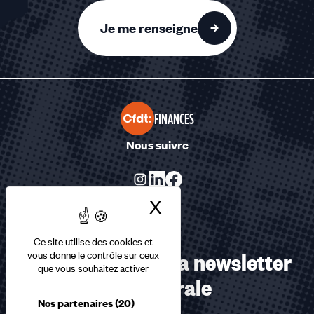
Je me renseigne
FINANCES
Nous suivre
X
Masquer le bandea
Ce site utilise des cookies et
Abonnez-vous à la newsletter
vous donne le contrôle sur ceux
que vous souhaitez activer
confédérale
Nos partenaires
(20)