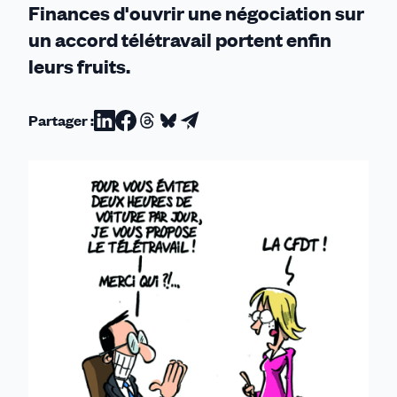
Finances d'ouvrir une négociation sur
un accord télétravail portent enfin
leurs fruits.
Partager :
Partager
Partager
Partager
Partager
Partager
sur
sur
sur
sur
par
Linkedin
Facebook
Threads
Bluesky
email