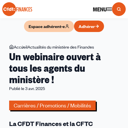
Panneau de gestion des cookies
MENU
FINANCES
Espace adhérent·e
Adhérer
Vous
Accueil
Actualités du ministère des Finances
Un
Un webinaire ouvert à
êtes
webinaire
ici
ouvert
tous les agents du
à
ministère !
tous
les
Publié le 3 avr. 2025
agents
du
Carrières / Promotions / Mobilités
ministère
!
La CFDT Finances et la CFTC