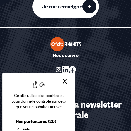
Je me renseigne
FINANCES
Nous suivre
X
Masquer le bandea
Ce site utilise des cookies et
Abonnez-vous à la newsletter
vous donne le contrôle sur ceux
que vous souhaitez activer
confédérale
Nos partenaires
(20)
APIs