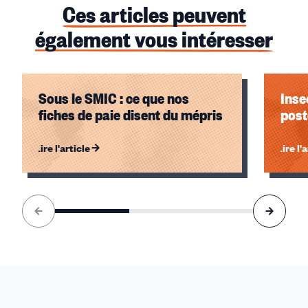
Ces articles peuvent
également vous intéresser
Sous le SMIC : ce que nos
Inse
fiches de paie disent du mépris
post
Lire l'article
Lire l'
Élément
1
sur
3
accessible