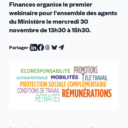
Finances organise le premier
webinaire pour l'ensemble des agents
du Ministère le mercredi 30
novembre de 13h30 à 15h30.
Partager :
Partager
Partager
Partager
Partager
Partager
sur
sur
sur
sur
par
Linkedin
Facebook
Threads
Bluesky
email