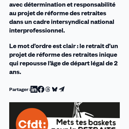
avec détermination et responsabilité
au projet de réforme des retraites
dans un cadre intersyndical national
interprofessionnel.
Le mot d’ordre est clair : le retrait d’un
projet de réforme des retraites inique
qui repousse l’âge de départ légal de 2
ans.
Partager :
Partager
Partager
Partager
Partager
Partager
sur
sur
sur
sur
par
Linkedin
Facebook
Threads
Bluesky
email