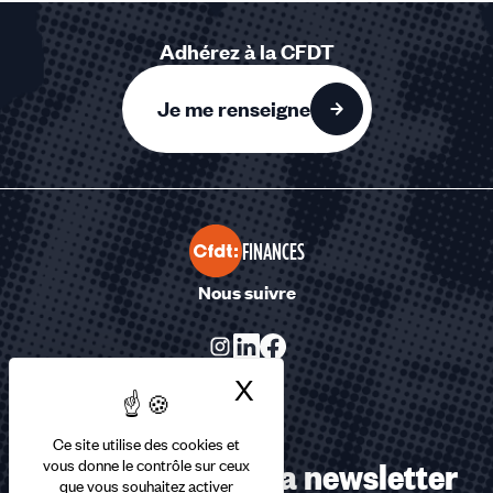
Adhérez à la CFDT
Je me renseigne
FINANCES
Nous suivre
X
Masquer le bandea
Ce site utilise des cookies et
Abonnez-vous à la newsletter
vous donne le contrôle sur ceux
que vous souhaitez activer