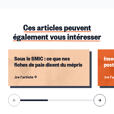
Ces articles peuvent
également vous intéresser
Sous le SMIC : ce que nos
Inse
fiches de paie disent du mépris
post
Lire l'article
Lire l'
Élément