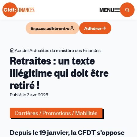
Panneau de gestion des cookies
MENU
FINANCES
Espace adhérent·e
Adhérer
Vous
Accueil
Actualités du ministère des Finances
Retraites
Retraites : un texte
êtes
:
ici
un
illégitime qui doit être
texte
retiré !
illégitime
qui
Publié le 3 avr. 2025
doit
être
Carrières / Promotions / Mobilités
retiré
!
Depuis le 19 janvier, la CFDT s’oppose