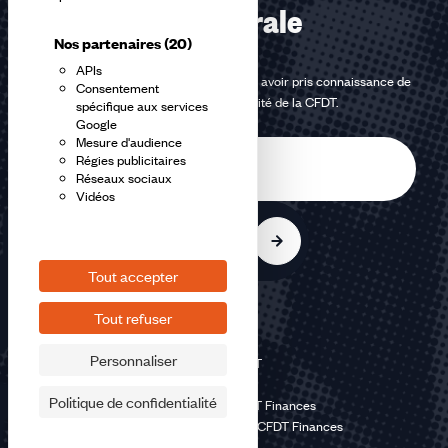
confédérale
Nos partenaires
(20)
APIs
En m'inscrivant à la newsletter, j'affirme avoir pris connaissance de
Consentement
la
politique de confidentialité de la CFDT
.
spécifique aux services
Google
Mesure d'audience
E-
Régies publicitaires
mail
Réseaux sociaux
Vidéos
S'inscrire
Tout accepter
Tout refuser
Personnaliser
©2026 CFDT
Plan du site
Politique de confidentialité
Mentions légales CFDT Finances
Politique de confidentialité CFDT Finances