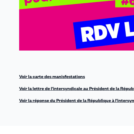
Voir la carte des manisfestations
Voir la lettre de l'intersyndicale au Président de la Répu
Voir la réponse du Président de la République à l'intersy