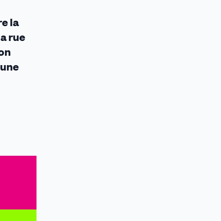
e la
la rue
ion
 une