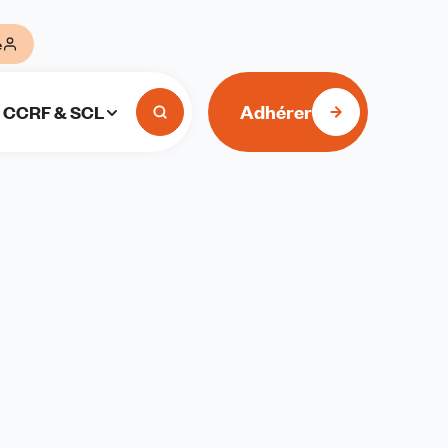
e
Adhérer
CCRF & SCL