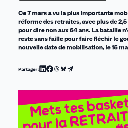
mars
Ce 7 mars a vu la plus importante mob
réforme des retraites, avec plus de 2,5 
pour dire non aux 64 ans. La bataille n
reste sans faille pour faire fléchir l
nouvelle date de mobilisation, le 15 ma
Partager :
Partager
Partager
Partager
Partager
Partager
sur
sur
sur
sur
par
Linkedin
Facebook
Threads
Bluesky
email