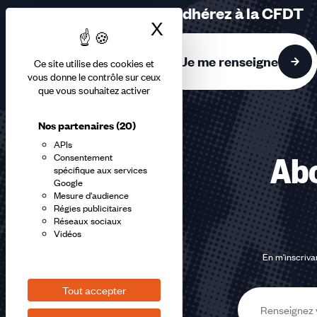
sur
Adhérez à la CFDT
3
X
Masquer le bandea
accessibles
Je me renseigne
Ce site utilise des cookies et
vous donne le contrôle sur ceux
que vous souhaitez activer
Nos partenaires
(20)
APIs
Consentement
Abo
spécifique aux services
Google
Mesure d'audience
Régies publicitaires
Réseaux sociaux
Vidéos
En m'inscrivan
Tout accepter