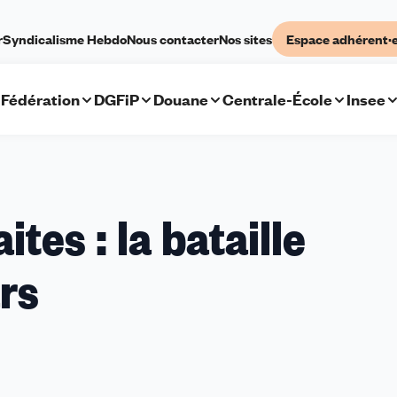
r
Syndicalisme Hebdo
Nous contacter
Nos sites
Espace adhérent·
Fédération
DGFiP
Douane
Centrale-École
Insee
tes : la bataille
rs