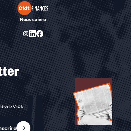
FINANCES
Nous suivre
tter
ité de la CFDT
.
nscrire