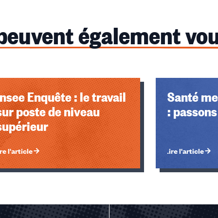
 peuvent également vou
Insee Enquête : le travail
Santé men
sur poste de niveau
: passons 
supérieur
re l'article
Lire l'article