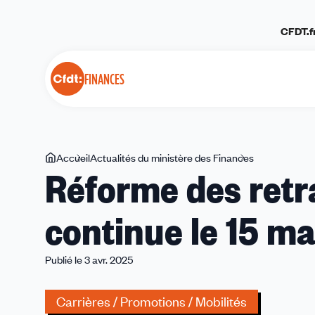
Panneau de gestion des cookies
CFDT.f
FINANCES
Vous
Accueil
Actualités du ministère des Finances
Réforme
Réforme des retrai
êtes
des
ici
retraites
continue le 15 ma
:
la
bataille
Publié le 3 avr. 2025
continue
le
Carrières / Promotions / Mobilités
15