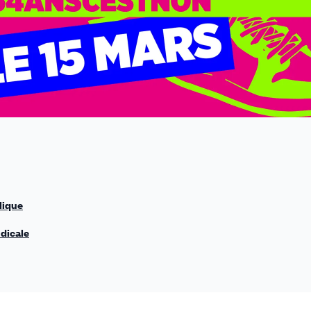
blique
ndicale