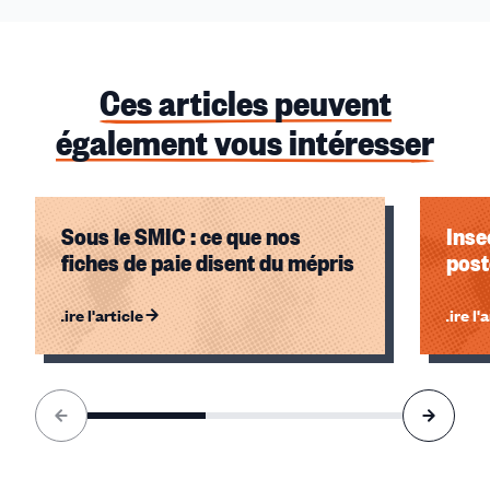
Ces articles peuvent
également vous intéresser
Sous le SMIC : ce que nos
Inse
fiches de paie disent du mépris
post
Lire l'article
Lire l'
Élément
1