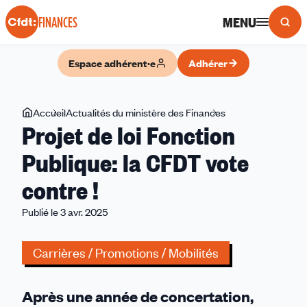
Panneau de gestion des cookies
MENU
FINANCES
Espace adhérent·e
Adhérer
Vous
Accueil
Actualités du ministère des Finances
Projet
Projet de loi Fonction
êtes
de
ici
loi
Publique: la CFDT vote
Fonction
contre !
Publique:
la
Publié le 3 avr. 2025
CFDT
vote
Carrières / Promotions / Mobilités
contre
!
Après une année de concertation,