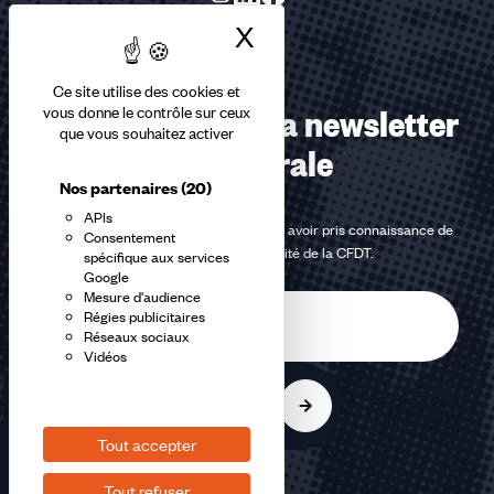
X
Masquer le bandea
Ce site utilise des cookies et
Abonnez-vous à la newsletter
vous donne le contrôle sur ceux
que vous souhaitez activer
confédérale
Nos partenaires
(20)
APIs
En m'inscrivant à la newsletter, j'affirme avoir pris connaissance de
Consentement
la
politique de confidentialité de la CFDT
.
spécifique aux services
Google
Mesure d'audience
E-
Régies publicitaires
mail
Réseaux sociaux
Vidéos
S'inscrire
Tout accepter
Tout refuser