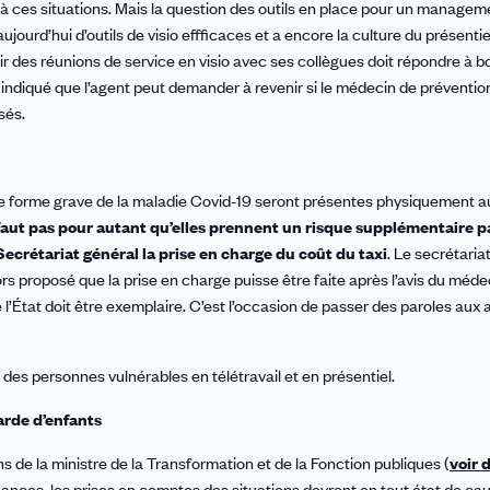
e à ces situations. Mais la question des outils en place pour un managem
jourd’hui d’outils de visio effficaces et a encore la culture du présentie
nir des réunions de service en visio avec ses collègues doit répondre à
 indiqué que l’agent peut demander à revenir si le médecin de prévention
sés.
e forme grave de la maladie Covid-19 seront présentes physiquement a
 faut pas pour autant qu’elles prennent un risque supplémentaire p
ecrétariat général la prise en charge du coût du taxi
. Le secrétaria
lors proposé que la prise en charge puisse être faite après l’avis du méde
 l’État doit être exemplaire. C’est l’occasion de passer des paroles aux 
es personnes vulnérables en télétravail et en présentiel.
arde d’enfants
s de la ministre de la Transformation et de la Fonction publiques (
voir 
inances, les prises en comptes des situations devront en tout état de ca