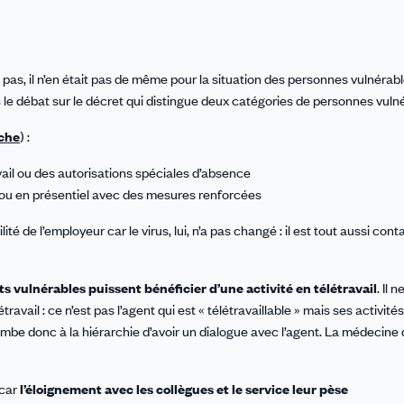
 pas, il n’en était pas de même pour la situation des personnes vulnérabl
 le débat sur le décret qui distingue deux catégories de personnes vuln
che
) :
vail ou des autorisations spéciales d’absence
il ou en présentiel avec des mesures renforcées
é de l’employeur car le virus, lui, n’a pas changé : il est tout aussi cont
nts vulnérables puissent bénéficier d’une activité en télétravail
. Il 
travail : ce n’est pas l’agent qui est « télétravaillable » mais ses activité
ncombe donc à la hiérarchie d’avoir un dialogue avec l’agent. La médecine
 car
l’éloignement avec les collègues et le service leur pèse