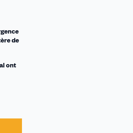
urgence
tère de
al ont