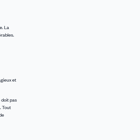
e. La
érables.
agieux et
ne doit pas
s. Tout
 de