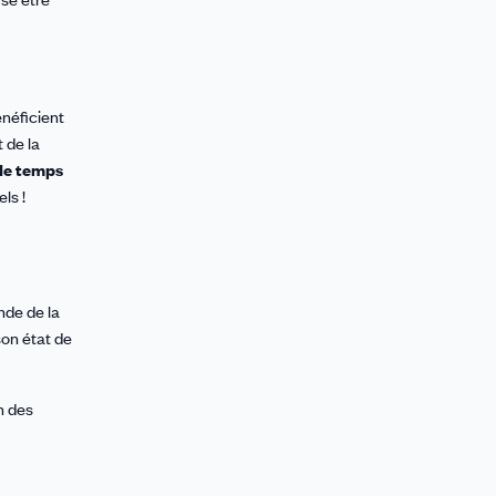
énéficient
 de la
 de temps
ls !
nde de la
son état de
n des