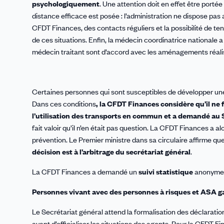
psychologiquement
. Une attention doit en effet être porté
distance efficace est posée : l’administration ne dispose pas au
CFDT Finances, des contacts réguliers et la possibilité de te
de ces situations. Enfin, la médecin coordinatrice nationale a
médecin traitant sont d’accord avec les aménagements réali
Certaines personnes qui sont susceptibles de développer un
Dans ces conditions
, la CFDT Finances considère qu’il ne
l’utilisation des transports en commun et a demandé au S
fait valoir qu’il n’en était pas question. La CFDT Finances a a
prévention. Le Premier ministre dans sa circulaire affirme que
décision est à l’arbitrage du secrétariat général
.
La CFDT Finances a demandé un
suivi statistique
anonyme d
Personnes vivant avec des personnes à risques et ASA g
Le Secrétariat général attend la formalisation des déclaration
avant d’officialiser les situations des agents. Pour la CFDT F