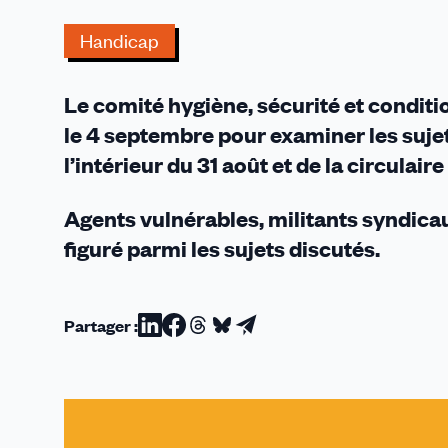
CHSCTM
Handicap
Le comité hygiène, sécurité et conditi
le 4 septembre pour examiner les sujet
l’intérieur du 31 août et de la circulai
Agents vulnérables, militants syndicau
figuré parmi les sujets discutés.
Partager :
Partager
Partager
Partager
Partager
Partager
sur
sur
sur
sur
par
Linkedin
Facebook
Threads
Bluesky
email