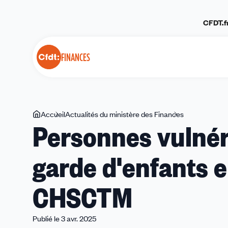
Panneau de gestion des cookies
CFDT.f
FINANCES
Vous
Accueil
Actualités du ministère des Finances
Personnes
Personnes vulnér
êtes
vulnérables,
ici
secret
garde d'enfants 
médical,
garde
d'enfants
CHSCTM
en
discussion
au
Publié le 3 avr. 2025