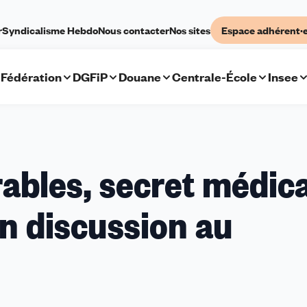
r
Syndicalisme Hebdo
Nous contacter
Nos sites
Espace adhérent·
Fédération
DGFiP
Douane
Centrale-École
Insee
ables, secret médica
en discussion au