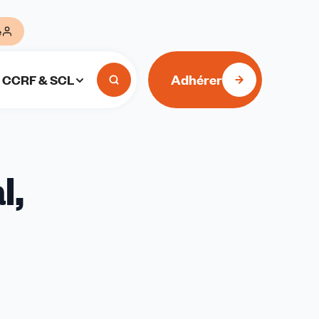
e
Adhérer
CCRF & SCL
l,