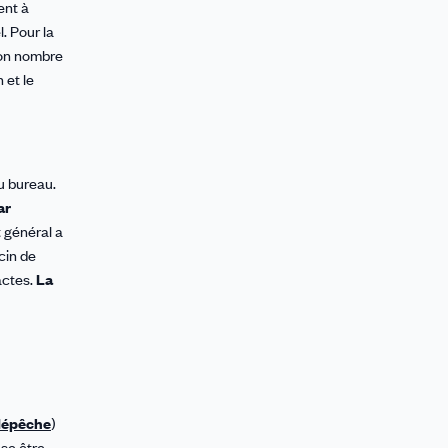
ent à
l. Pour la
 bon nombre
 et le
u bureau.
ar
t général a
cin de
actes.
La
dépêche
)
use être