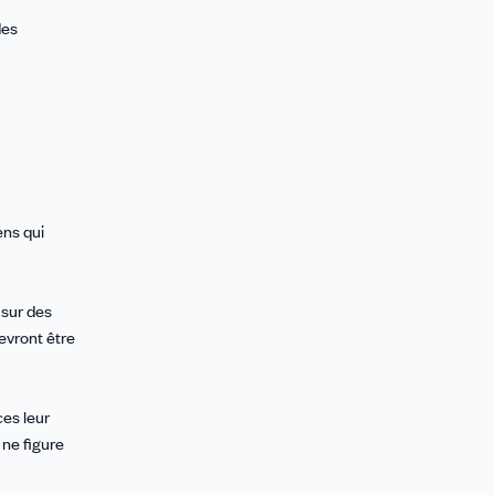
des
ens qui
 sur des
evront être
ces leur
 ne figure