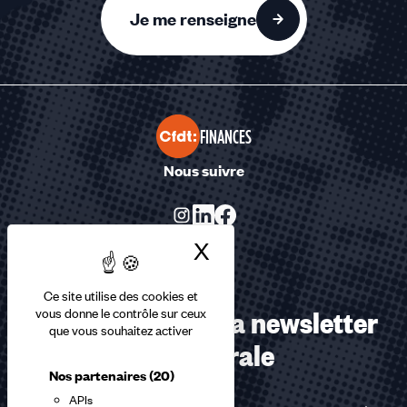
Je me renseigne
FINANCES
Nous suivre
X
Masquer le bandea
Ce site utilise des cookies et
Abonnez-vous à la newsletter
vous donne le contrôle sur ceux
que vous souhaitez activer
confédérale
Nos partenaires
(20)
APIs