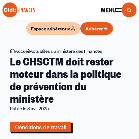
Panneau de gestion des cookies
MENU
FINANCES
Espace adhérent·e
Adhérer
Vous
Accueil
Actualités du ministère des Finances
Le
Le CHSCTM doit rester
êtes
CHSCTM
ici
doit
moteur dans la politique
rester
de prévention du
moteur
dans
ministère
la
politique
Publié le 3 avr. 2025
de
prévention
Conditions de travail
du
ministère