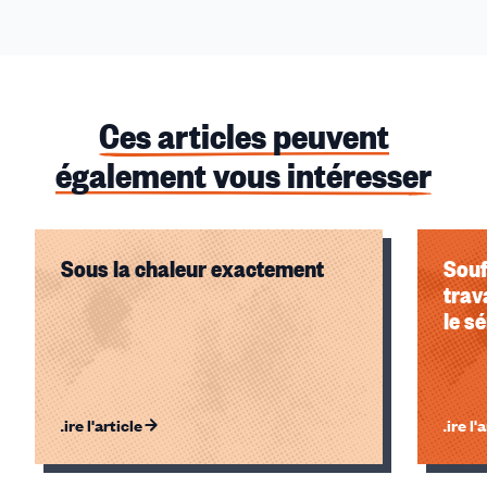
Ces articles peuvent
également vous intéresser
Sous la chaleur exactement
Souf
trav
le s
Lire l'article
Lire l'