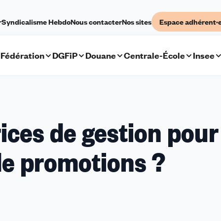
r
Syndicalisme Hebdo
Nous contacter
Nos sites
Espace adhérent·
Fédération
DGFiP
Douane
Centrale-École
Insee
rices de gestion pour
de promotions ?