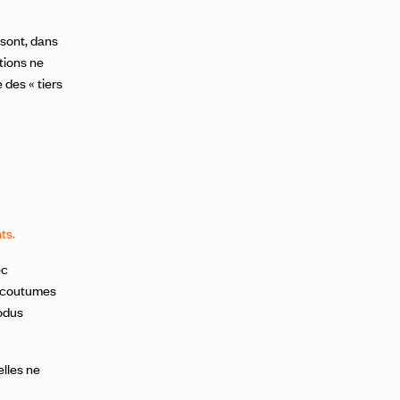
 sont, dans
tions ne
des « tiers
ts.
ec
t coutumes
modus
elles ne