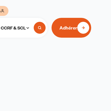
e
Adhérer
CCRF & SCL