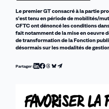
de
promotions
Le premier GT consacré à la partie pr
?
s'est tenu en période de mobilités/mut
CFTC ont dénoncé les conditions dans 
fait notamment de la mise en oeuvre de
de transformation de la Fonction publi
désormais sur les modalités de gestio
Partager :
Partager
Partager
Partager
Partager
Partager
sur
sur
sur
sur
par
Linkedin
Facebook
Threads
Bluesky
email