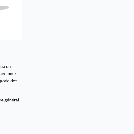
tie en
aire pour
égorie des
re général