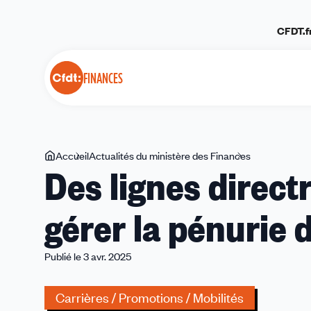
Panneau de gestion des cookies
CFDT.f
FINANCES
Vous
Accueil
Actualités du ministère des Finances
Des
Des lignes direct
êtes
lignes
ici
directrices
gérer la pénurie 
de
gestion
pour
Publié le 3 avr. 2025
gérer
la
Carrières / Promotions / Mobilités
pénurie