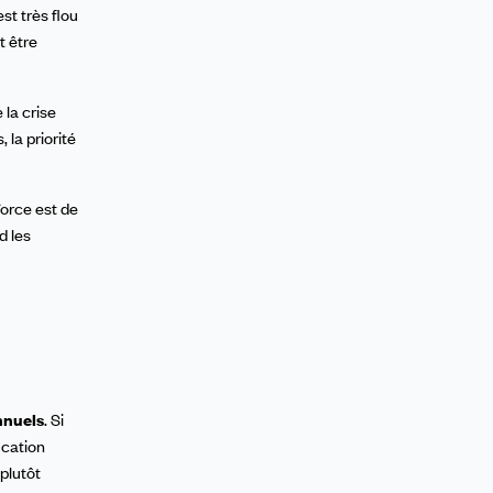
st très flou
t être
 la crise
, la priorité
force est de
d les
nnuels
. Si
ication
 plutôt