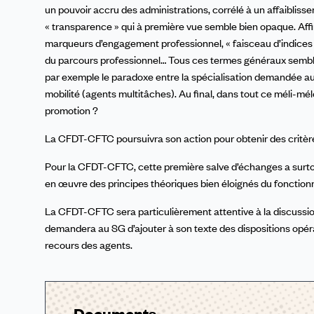
un pouvoir accru des administrations, corrélé à un affaibliss
« transparence » qui à première vue semble bien opaque. Aff
marqueurs d’engagement professionnel, « faisceau d’indices »
du parcours professionnel… Tous ces termes généraux semblen
par exemple le paradoxe entre la spécialisation demandée aux 
mobilité (agents multitâches). Au final, dans tout ce méli-mélo
promotion ?
La CFDT-CFTC poursuivra son action pour obtenir des critères 
Pour la CFDT-CFTC, cette première salve d’échanges a surto
en œuvre des principes théoriques bien éloignés du fonctionn
La CFDT-CFTC sera particulièrement attentive à la discussion 
demandera au SG d’ajouter à son texte des dispositions opéra
recours des agents.
Documents