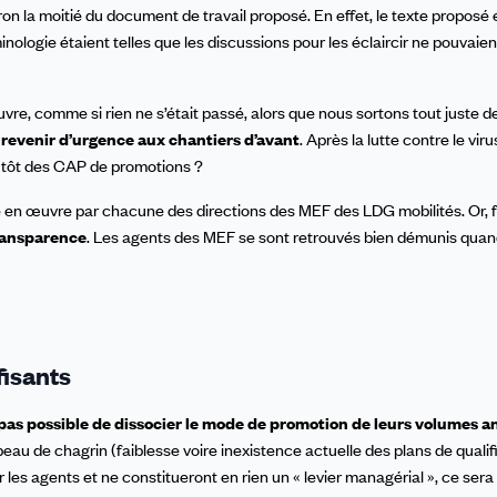
 la moitié du document de travail proposé. En effet, le texte proposé e
nologie étaient telles que les discussions pour les éclaircir ne pouvaien
re, comme si rien ne s’était passé, alors que nous sortons tout juste de
 revenir d’urgence aux chantiers d’avant
. Après la lutte contre le virus
us tôt des CAP de promotions ?
ise en œuvre par chacune des directions des MEF des LDG mobilités. Or, 
transparence
. Les agents des MEF se sont retrouvés bien démunis quan
fisants
t pas possible de dissocier le mode de promotion de leurs volumes a
u de chagrin (faiblesse voire inexistence actuelle des plans de qualif
 les agents et ne constitueront en rien un « levier managérial », ce sera