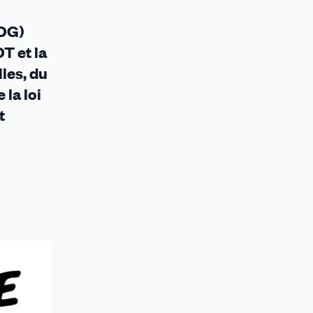
LDG)
T et la
les, du
la loi
t