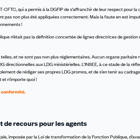
T-CFTC, qui a permis à la DGFIP de s’affranchir de leur respect pour l
nt pas non plus été appliquées correctement. Mais la faute en est imput
ionnements !
lique n’était pas la définition concertée de lignes directrices de gestion 
telles, et ne sont pas non plus réglementaires. Aucun organe paritaire n
DG directionnelles aux LDG ministérielles. L’INSEE, à ce stade de la réfle
plement de rédiger ses propres LDG promos, et de s’en tenir au cadrag
 et n’importe quoi !
 conformité.
t de recours pour les agents
gale, imposée par la Loi de transformation de la Fonction Publique, d’av