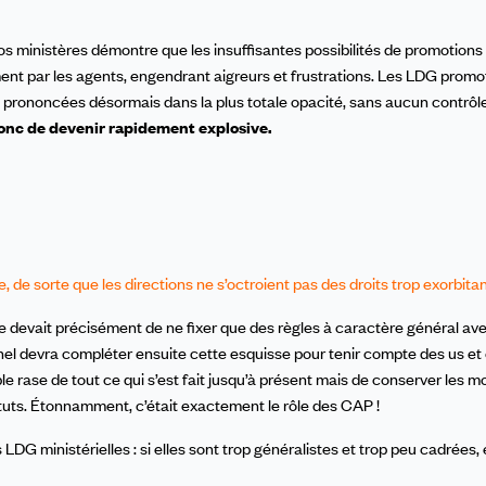
os ministères démontre que les insuffisantes possibilités de promotions
ement par les agents, engendrant aigreurs et frustrations. Les LDG promo
prononcées désormais dans la plus totale opacité, sans aucun contrôle 
donc de devenir rapidement explosive.
de sorte que les directions ne s’octroient pas des droits trop exorbitan
e devait précisément de ne fixer que des règles à caractère général av
nnel devra compléter ensuite cette esquisse pour tenir compte des us e
ble rase de tout ce qui s’est fait jusqu’à présent mais de conserver les 
tuts. Étonnamment, c’était exactement le rôle des CAP !
LDG ministérielles : si elles sont trop généralistes et trop peu cadrées, 