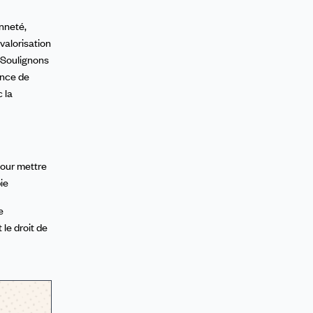
nneté,
valorisation
 Soulignons
ence de
 la
pour mettre
ie
e
le droit de