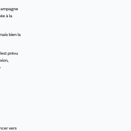
a campagne
ée à la
mais bien la
’est prévu
xion,
e
ancer vers