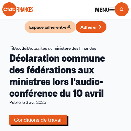
Panneau de gestion des cookies
MENU
FINANCES
Espace adhérent·e
Adhérer
Vous
Accueil
Actualités du ministère des Finances
Déclaration
Déclaration commune
êtes
commune
ici
des
des fédérations aux
fédérations
ministres lors l'audio-
aux
ministres
conférence du 10 avril
lors
l'audio-
Publié le 3 avr. 2025
conférence
du
Conditions de travail
10
avril