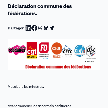
Déclaration commune des
fédérations.
Partager :
Partager
Partager
Partager
Partager
Partager
sur
sur
sur
sur
par
Linkedin
Facebook
Threads
Bluesky
email
Messieurs les ministres,
Avant d’aborder les désormais habituelles