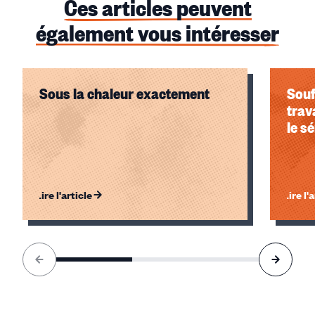
Ces articles peuvent
également vous intéresser
Sous la chaleur exactement
Souf
trav
le s
Lire l'article
Lire l'
Élément
1