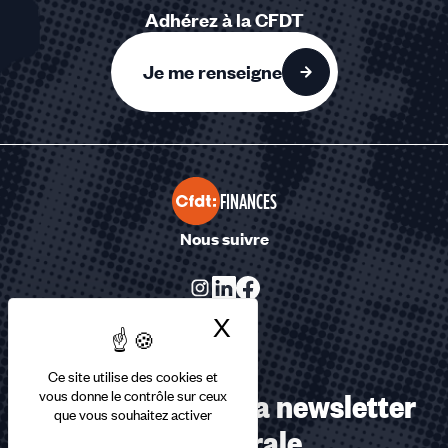
Adhérez à la CFDT
Je me renseigne
FINANCES
Nous suivre
X
Masquer le bandea
Ce site utilise des cookies et
Abonnez-vous à la newsletter
vous donne le contrôle sur ceux
que vous souhaitez activer
confédérale