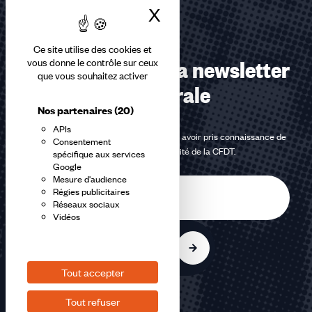
X
Masquer le bandea
Ce site utilise des cookies et
Abonnez-vous à la newsletter
vous donne le contrôle sur ceux
que vous souhaitez activer
confédérale
Nos partenaires
(20)
APIs
En m'inscrivant à la newsletter, j'affirme avoir pris connaissance de
Consentement
la
politique de confidentialité de la CFDT
.
spécifique aux services
Google
Mesure d'audience
E-
Régies publicitaires
mail
Réseaux sociaux
Vidéos
S'inscrire
Tout accepter
Tout refuser