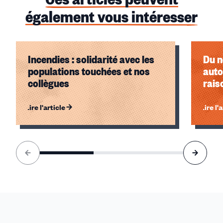
également vous intéresser
Incendies : solidarité avec les
Du n
populations touchées et nos
auto
collègues
rais
Lire l'article
Lire l'
Élément
1
sur
3
accessible