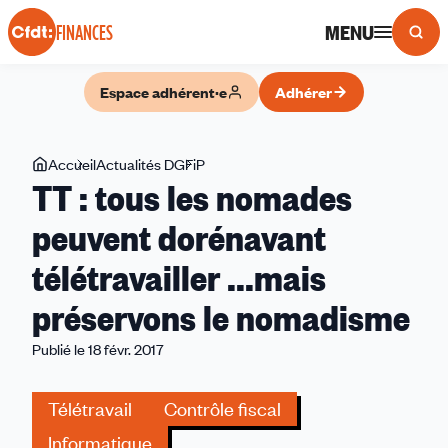
Panneau de gestion des cookies
MENU
FINANCES
Espace adhérent·e
Adhérer
Vous
Accueil
Actualités DGFiP
TT
TT : tous les nomades
êtes
:
ici
tous
peuvent dorénavant
les
télétravailler ...mais
nomades
peuvent
préservons le nomadisme
dorénavant
télétravailler
Publié le 18 févr. 2017
...mais
préservons
Télétravail
Contrôle fiscal
le
Informatique
nomadisme