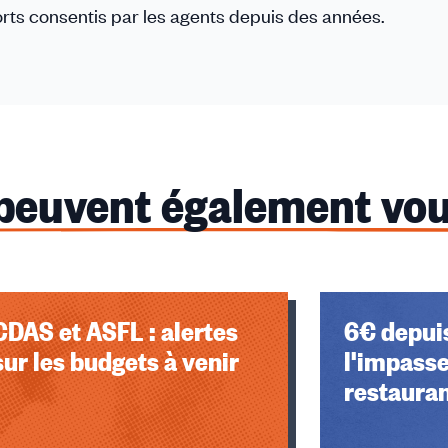
fforts consentis par les agents depuis des années.
 peuvent également vou
CDAS et ASFL : alertes
6€ depuis
sur les budgets à venir
l'impasse
restaura