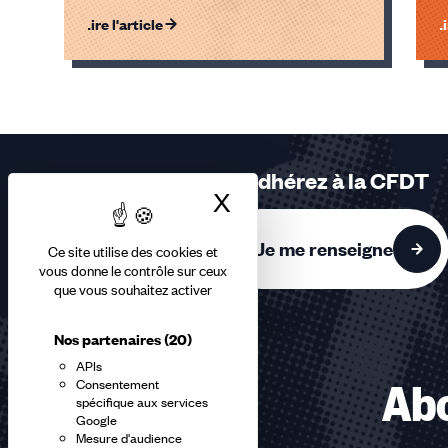
Lire l'article
Li
Éléments
1,
2,
3
sur
Adhérez à la CFDT
3
X
Masquer le bandea
accessibles
Je me renseigne
Ce site utilise des cookies et
vous donne le contrôle sur ceux
que vous souhaitez activer
Nos partenaires
(20)
APIs
Consentement
Abo
spécifique aux services
Google
Mesure d'audience