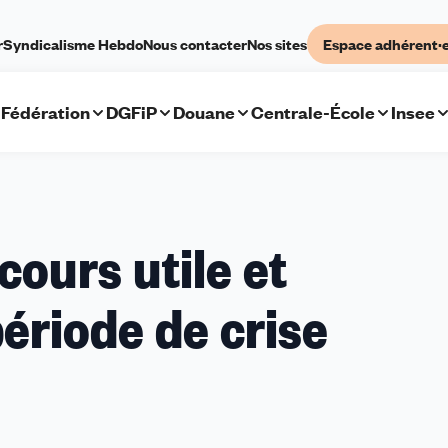
r
Syndicalisme Hebdo
Nous contacter
Nos sites
Espace adhérent·
Fédération
DGFiP
Douane
Centrale-École
Insee
ecours utile et
ériode de crise