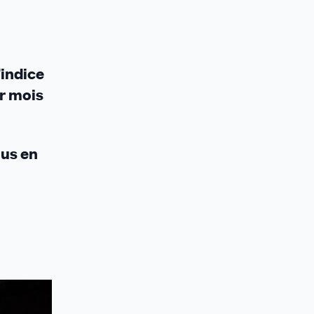
’indice
er mois
lus en