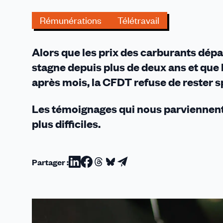
de
crise
Rémunérations
Télétravail
énergétique
Alors que les prix des carburants dépas
stagne depuis plus de deux ans et que 
après mois, la CFDT refuse de rester s
Les témoignages qui nous parviennent s
plus difficiles.
Partager :
Partager
Partager
Partager
Partager
Partager
sur
sur
sur
sur
par
Linkedin
Facebook
Threads
Bluesky
email