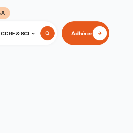
e
Adhérer
CCRF & SCL