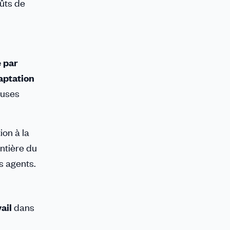
oûts de
é par
aptation
euses
ion à la
ntière du
s agents.
ail
dans