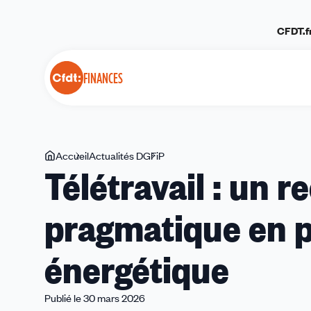
Panneau de gestion des cookies
CFDT.f
FINANCES
Vous
Accueil
Actualités DGFiP
Télétravail
Télétravail : un r
êtes
:
ici
un
pragmatique en p
recours
utile
et
énergétique
pragmatique
en
période
Publié le 30 mars 2026