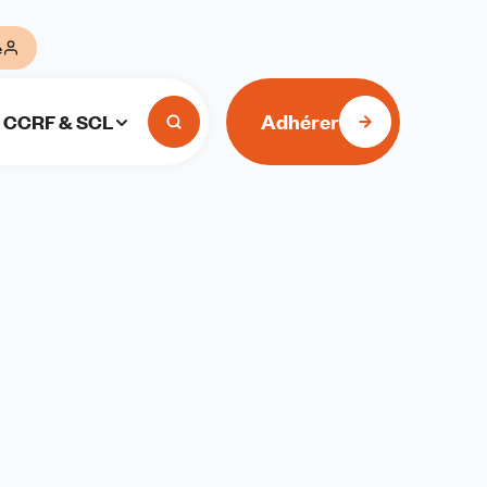
e
Adhérer
CCRF & SCL