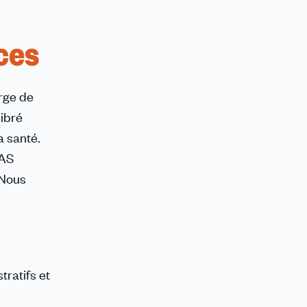
ces
rge de
libré
a santé.
DAS
 Nous
tratifs et