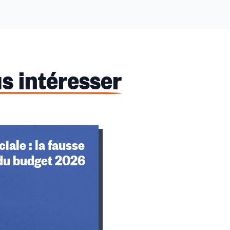
s intéresser
iale : la fausse
 du budget 2026