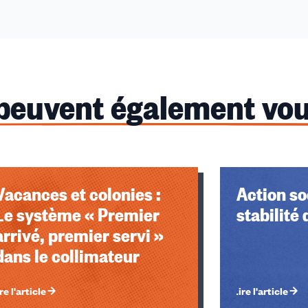
 peuvent également vou
Vacances et colonies :
Action soc
Le système « Premier
stabilité
arrivé, premier servi »
dans le collimateur
re l'article
Lire l'article