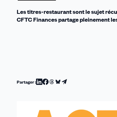
Les titres-restaurant sont le sujet r
CFTC Finances partage pleinement les
Partager :
Partager
Partager
Partager
Partager
Partager
sur
sur
sur
sur
par
Linkedin
Facebook
Threads
Bluesky
email