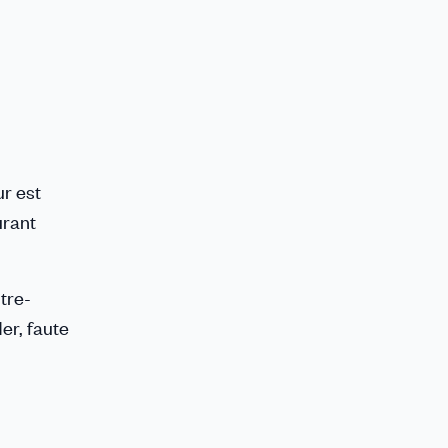
ur est
urant
tre-
er, faute