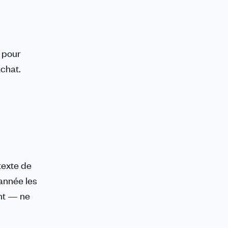
, pour
chat.
texte de
 année les
ant — ne