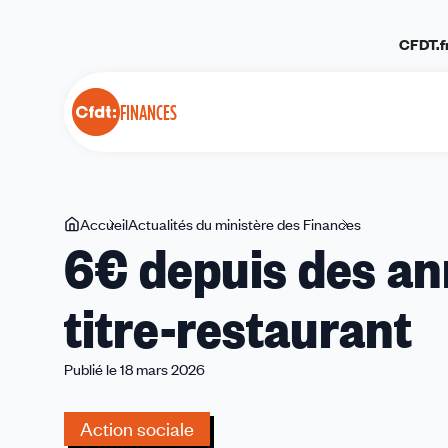
Panneau de gestion des cookies
CFDT.f
FINANCES
Vous
Accueil
Actualités du ministère des Finances
6€
6€ depuis des an
êtes
depuis
ici
des
titre-restaurant
années
:
l'impasse
Publié le 18 mars 2026
du
titre-
Action sociale
restaurant