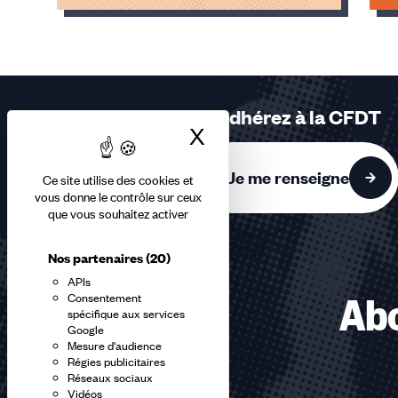
Éléments
1,
2,
3
sur
Adhérez à la CFDT
3
X
Masquer le bandea
accessibles
Je me renseigne
Ce site utilise des cookies et
vous donne le contrôle sur ceux
que vous souhaitez activer
Nos partenaires
(20)
APIs
Consentement
Abo
spécifique aux services
Google
Mesure d'audience
Régies publicitaires
Réseaux sociaux
Vidéos