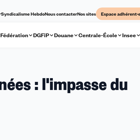
r
Syndicalisme Hebdo
Nous contacter
Nos sites
Espace adhérent·
Fédération
DGFiP
Douane
Centrale-École
Insee
nées : l'impasse du