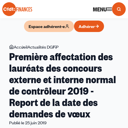
Panneau de gestion des cookies
MENU
FINANCES
Espace adhérent·e
Adhérer
Vous
Accueil
Actualités DGFiP
Première
Première affectation des
êtes
affectation
ici
des
lauréats des concours
lauréats
externe et interne normal
des
concours
de contrôleur 2019 -
externe
et
Report de la date des
interne
demandes de vœux
normal
de
Publié le 25 juin 2019
contrôleur