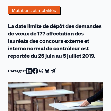
2019
Mutations et mobilités
-
Report
de
La date limite de dépôt des demandes
la
de vœux de 1?? affectation des
date
lauréats des concours externe et
des
demandes
interne normal de contrôleur est
de
reportée du 25 juin au 5 juillet 2019.
vœux
Partager :
Partager
Partager
Partager
Partager
Partager
sur
sur
sur
sur
par
Linkedin
Facebook
Threads
Bluesky
email