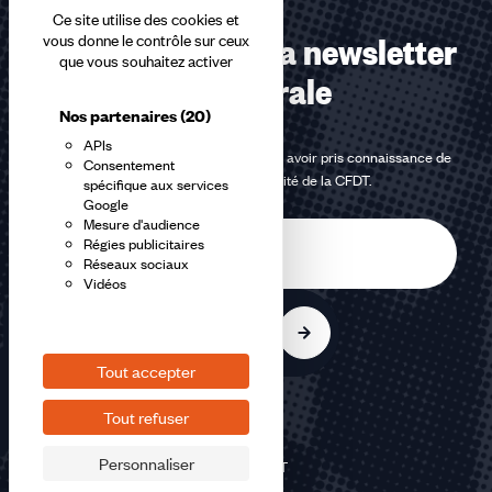
Ce site utilise des cookies et
Abonnez-vous à la newsletter
vous donne le contrôle sur ceux
que vous souhaitez activer
confédérale
Nos partenaires
(20)
APIs
En m'inscrivant à la newsletter, j'affirme avoir pris connaissance de
Consentement
la
politique de confidentialité de la CFDT
.
spécifique aux services
Google
Mesure d'audience
E-
Régies publicitaires
mail
Réseaux sociaux
Vidéos
S'inscrire
Tout accepter
Tout refuser
Personnaliser
©2026 CFDT
Plan du site