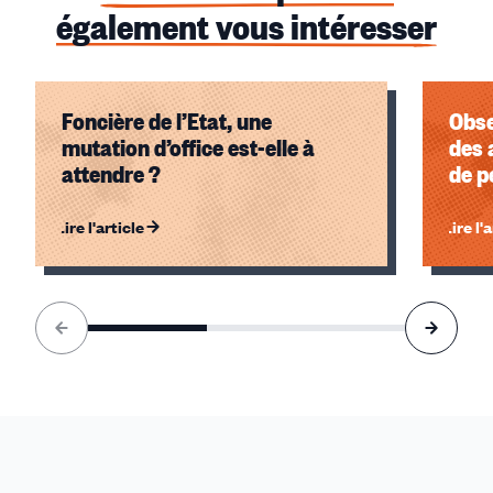
également vous intéresser
Foncière de l’Etat, une
Obse
mutation d’office est-elle à
des 
attendre ?
de p
Lire l'article
Lire l'
Élément
1
sur
3
accessible