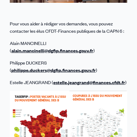
Pour vous aider à rédiger vos demandes, vous pouvez
contacter les élus CFDT-Finances publiques de la CAPN 6 :
Alain MANCINELLI
(
alain.mancinelli@dgfip.finances.gouv.fr
)
Philippe DUCKERS
(
philippe.duckers@dgfip.finances.gouv.fr
)
Estelle JEANGRAND (
estelle.jeangrand@finances.cfdt.fr
)