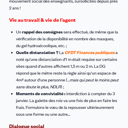
mouvement social des enseignants, sursollicités depuis près
2 ans !
Vie au travail & vie de l’agent
Un
rappel des consignes
sera effectué, de même que la
vérification de la disponibilité en nombre des masques,
du gel hydroalcoolique, etc. ;
Quelle distanciation ?
La
CFDT Finances publiques
a
noté qu'une distanciation d'1 m était requise sur certains
sites quand d'autres affichent 1,5 m ou 2 m. La DG
répond que le mètre reste la règle ainsi qu'un espace de
4m² autour d’une personne (
…mais qui peut le moins peut
sans doute le plus, NDLR
) ;
Moments de convivialité :
interdiction à compter du 3
janvier. La galette des rois va une fois de plus en faire les
frais. Formulons le vœu de la repousser ultérieurement
sous une forme ou une autre…
Dialogue social