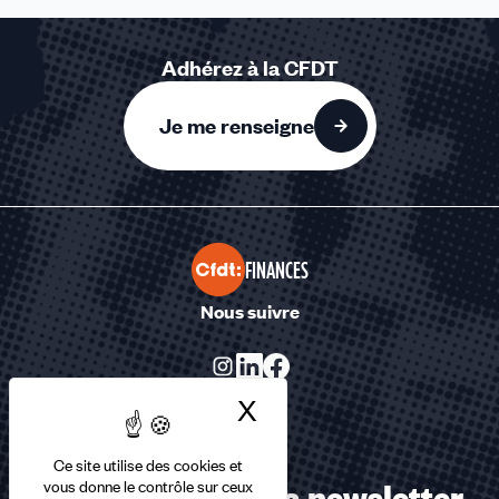
Adhérez à la CFDT
Je me renseigne
FINANCES
Nous suivre
X
Masquer le bandea
Ce site utilise des cookies et
Abonnez-vous à la newsletter
vous donne le contrôle sur ceux