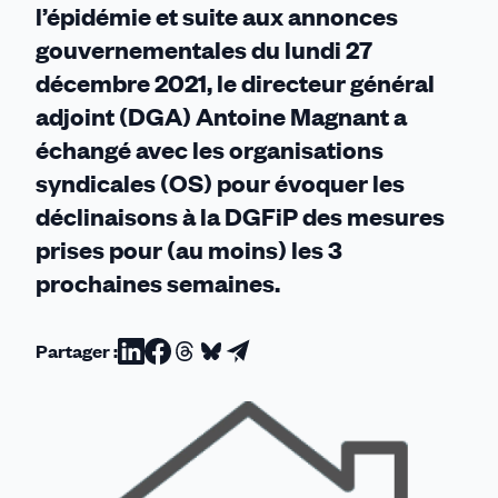
l’épidémie et suite aux annonces
gouvernementales du lundi 27
décembre 2021, le directeur général
adjoint (DGA) Antoine Magnant a
échangé avec les organisations
syndicales (OS) pour évoquer les
déclinaisons à la DGFiP des mesures
prises pour (au moins) les 3
prochaines semaines.
Partager :
Partager
Partager
Partager
Partager
Partager
sur
sur
sur
sur
par
Linkedin
Facebook
Threads
Bluesky
email