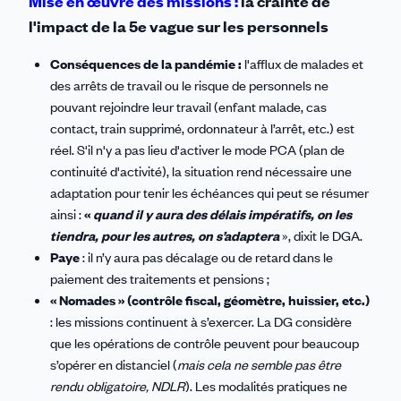
Mise en œuvre des missions :
la crainte de
l'impact de la 5e vague sur les personnels
Conséquences de la pandémie :
l'afflux de malades et
des arrêts de travail ou le risque de personnels ne
pouvant rejoindre leur travail (enfant malade, cas
contact, train supprimé, ordonnateur à l’arrêt, etc.) est
réel. S'il n'y a pas lieu d'activer le mode PCA (plan de
continuité d'activité), la situation rend nécessaire une
adaptation pour tenir les échéances qui peut se résumer
ainsi :
«
quand il y aura des délais impératifs, on les
tiendra, pour les autres, on s’adaptera
», dixit le DGA.
Paye
: il n’y aura pas décalage ou de retard dans le
paiement des traitements et pensions ;
« Nomades » (contrôle fiscal, géomètre, huissier, etc.)
: les missions continuent à s’exercer. La DG considère
que les opérations de contrôle peuvent pour beaucoup
s’opérer en distanciel (
mais cela ne semble pas être
rendu obligatoire, NDLR
). Les modalités pratiques ne