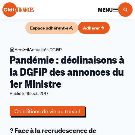
Panneau de gestion des cookies
MENU
FINANCES
Espace adhérent·e
Adhérer
Vous
Accueil
Actualités DGFiP
Pandémie
Pandémie : déclinaisons à
êtes
:
ici
déclinaisons
la DGFiP des annonces du
à
1er Ministre
la
DGFiP
Publié le 18 oct. 2017
des
annonces
Conditions de vie au travail
du
1er
Ministre
? Face à la recrudescence de