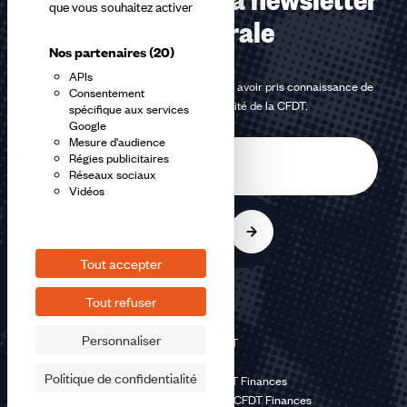
que vous souhaitez activer
confédérale
Nos partenaires
(20)
APIs
En m'inscrivant à la newsletter, j'affirme avoir pris connaissance de
Consentement
la
politique de confidentialité de la CFDT
.
spécifique aux services
Google
Mesure d'audience
E-
Régies publicitaires
mail
Réseaux sociaux
Vidéos
S'inscrire
Tout accepter
Tout refuser
Personnaliser
©2026 CFDT
Plan du site
Politique de confidentialité
Mentions légales CFDT Finances
Politique de confidentialité CFDT Finances