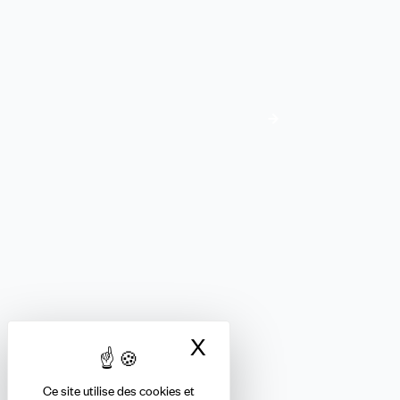
Adhérez à la CFDT
Je me renseigne
FINANCES
Nous suivre
X
Masquer le bandea
Ce site utilise des cookies et