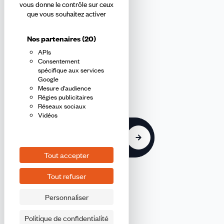
Abonnez-vous à la newsletter
vous donne le contrôle sur ceux
que vous souhaitez activer
confédérale
Nos partenaires
(20)
APIs
En m'inscrivant à la newsletter, j'affirme avoir pris connaissance de
Consentement
la
politique de confidentialité de la CFDT
.
spécifique aux services
Google
Mesure d'audience
E-
Régies publicitaires
mail
Réseaux sociaux
Vidéos
S'inscrire
Tout accepter
Tout refuser
Personnaliser
©2026 CFDT
Plan du site
Politique de confidentialité
Mentions légales CFDT Finances