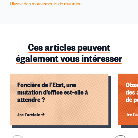
Ulysse des mouvements de mutation.
Ces articles peuvent
également vous intéresser
Foncière de l’Etat, une
Obse
mutation d’office est-elle à
des 
attendre ?
de p
Lire l'article
Lire l'