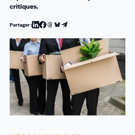
critiques.
Partager :
Partager
Partager
Partager
Partager
Partager
sur
sur
sur
sur
par
Linkedin
Facebook
Threads
Bluesky
email