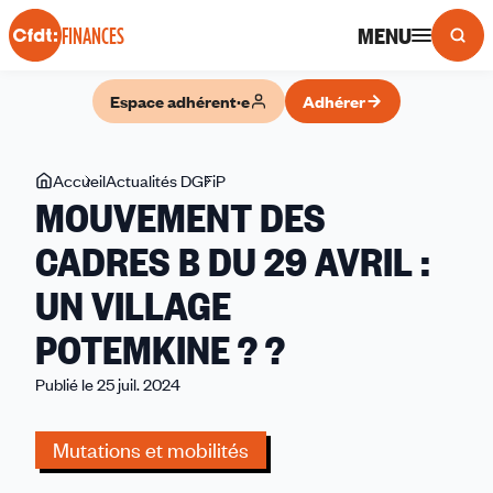
Panneau de gestion des cookies
MENU
FINANCES
Espace adhérent·e
Adhérer
Vous
Accueil
Actualités DGFiP
MOUVEMENT
MOUVEMENT DES
êtes
DES
ici
CADRES
CADRES B DU 29 AVRIL :
B
UN VILLAGE
DU
29
POTEMKINE ? ?
AVRIL :
UN
Publié le 25 juil. 2024
VILLAGE
POTEMKINE ? ?
Mutations et mobilités