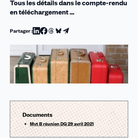
Tous les détails dans le compte-rendu
en téléchargement ...
Partager :
Partager
Partager
Partager
Partager
Partager
sur
sur
sur
sur
par
Linkedin
Facebook
Threads
Bluesky
email
Documents
Mvt B réunion DG 29 avril 2021