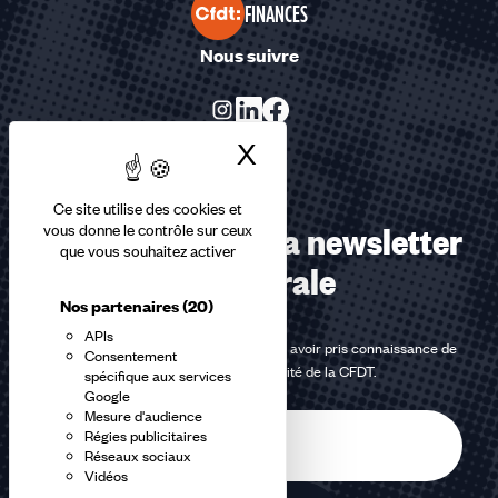
FINANCES
Nous suivre
X
Masquer le bandea
Ce site utilise des cookies et
Abonnez-vous à la newsletter
vous donne le contrôle sur ceux
que vous souhaitez activer
confédérale
Nos partenaires
(20)
APIs
En m'inscrivant à la newsletter, j'affirme avoir pris connaissance de
Consentement
la
politique de confidentialité de la CFDT
.
spécifique aux services
Google
Mesure d'audience
E-
Régies publicitaires
mail
Réseaux sociaux
Vidéos