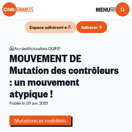
Panneau de gestion des cookies
MENU
FINANCES
Espace adhérent·e
Adhérer
Vous
Accueil
Actualités DGFiP
MOUVEMENT
MOUVEMENT DE
êtes
DE
ici
Mutation
Mutation des contrôleurs
des
: un mouvement
contrôleurs
:
atypique !
un
mouvement
Publié le 29 avr. 2021
atypique !
Mutations et mobilités