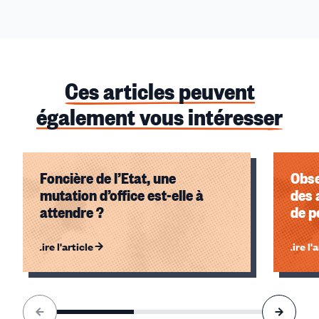
Ces articles peuvent
également vous intéresser
Foncière de l’Etat, une
Obse
mutation d’office est-elle à
des 
attendre ?
de p
Lire l'article
Lire l'