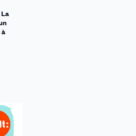
 La
 un
 à