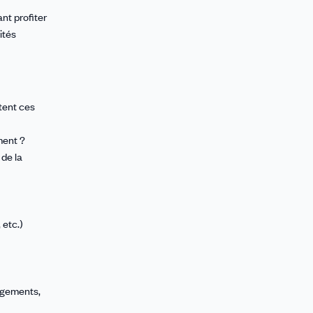
nt profiter
ités
rtent ces
ment ?
 de la
 etc.)
logements,