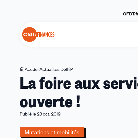
Panneau de gestion des cookies
CFDT.f
FINANCES
Vous
Accueil
Actualités DGFiP
La
La foire aux serv
êtes
foire
ici
aux
ouverte !
services
de
Bercy
Publié le 23 oct. 2019
est
ouverte
Mutations et mobilités
!