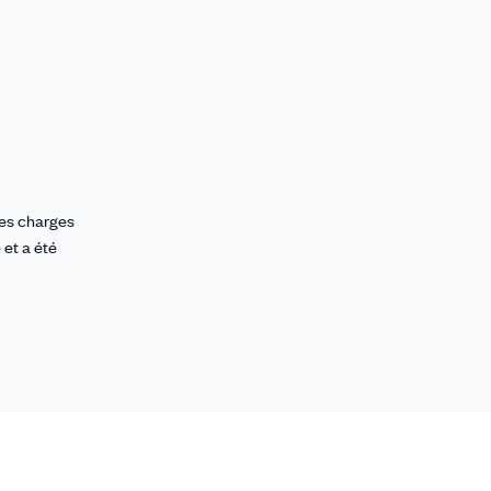
 des charges
 et a été