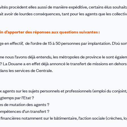
vités procèdent elles aussi de manière expéditive, certains élus souhaita
rait avoir de lourdes conséquences, tant pour les agents que les collectiv
n d’apporter des réponses aux questions suivantes :
e en effectif, de l’ordre de 15 à 50 personnes par implantation. D’où so
me nous l’avons déjà entendu, les métropoles de province le sont égale
? La Douane a en effet déjà annoncé le transfert de missions en dehors
dans les services de Centrale.
gents sur les sujets personnels et professionnels (emploi du conjoint,
gtemps par l’Etat ?
s de mutation des agents ?
compétences d’un transfert ?
s financières notamment sur le bâtimentaire, l’action sociale (crèches, 