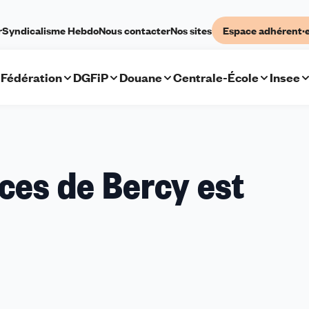
r
Syndicalisme Hebdo
Nous contacter
Nos sites
Espace adhérent·
Fédération
DGFiP
Douane
Centrale-École
Insee
ices de Bercy est