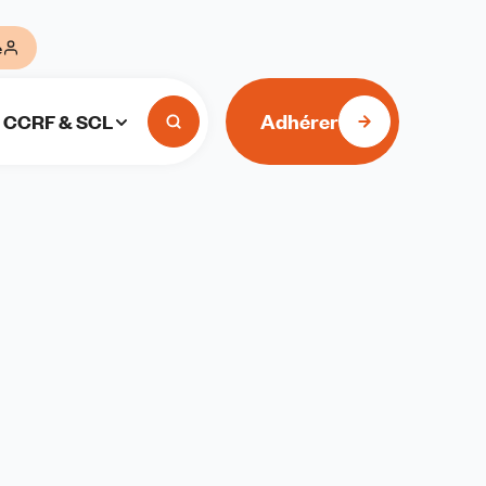
e
Adhérer
CCRF & SCL