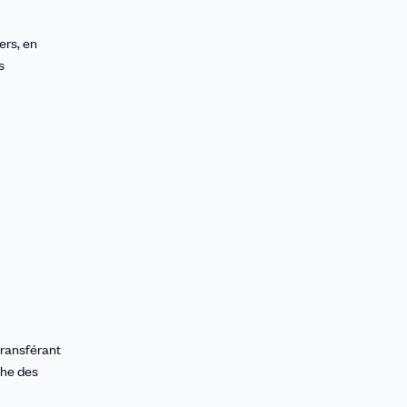
ers, en
s
transférant
che des