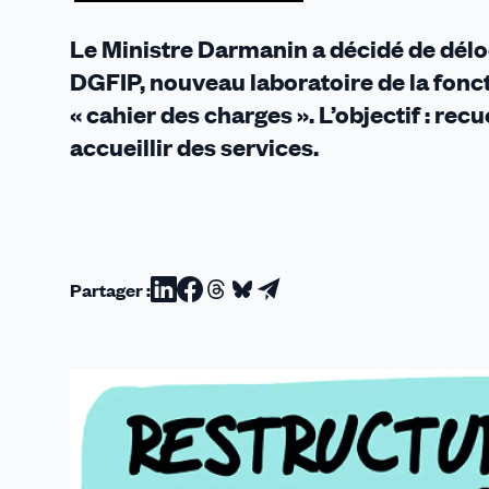
Le Ministre Darmanin a décidé de délo
DGFIP, nouveau laboratoire de la foncti
« cahier des charges ». L’objectif : recu
accueillir des services.
Partager :
Partager
Partager
Partager
Partager
Partager
sur
sur
sur
sur
par
Linkedin
Facebook
Threads
Bluesky
email