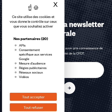
X
Masquer le bandea
Ce site utilise des cookies et
Abonnez-vous à la newsletter
vous donne le contrôle sur ceux
que vous souhaitez activer
confédérale
Nos partenaires
(20)
APIs
En m'inscrivant à la newsletter, j'affirme avoir pris connaissance de
Consentement
la
politique de confidentialité de la CFDT
.
spécifique aux services
Google
Mesure d'audience
E-
Régies publicitaires
mail
Réseaux sociaux
Vidéos
S'inscrire
Tout accepter
Tout refuser