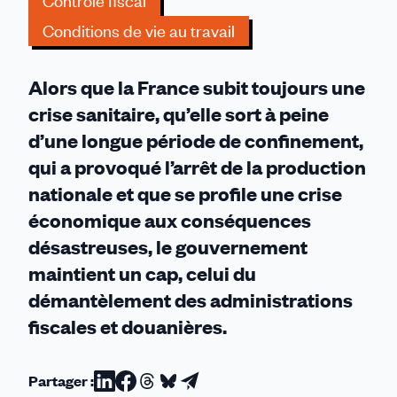
Contrôle fiscal
contre
Conditions de vie au travail
l’efficacité
de
l’État
Alors que la France subit toujours une
crise sanitaire, qu’elle sort à peine
d’une longue période de confinement,
qui a provoqué l’arrêt de la production
nationale et que se profile une crise
économique aux conséquences
désastreuses, le gouvernement
maintient un cap, celui du
démantèlement des administrations
fiscales et douanières.
Partager :
Partager
Partager
Partager
Partager
Partager