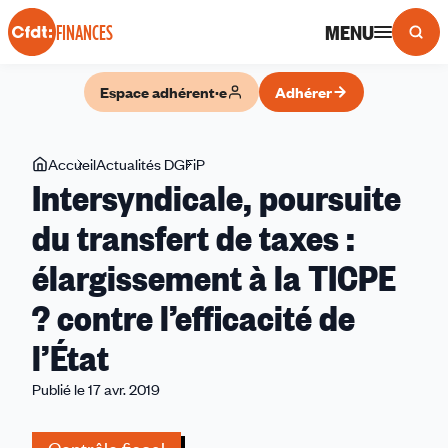
Panneau de gestion des cookies
MENU
FINANCES
Espace adhérent·e
Adhérer
Vous
Accueil
Actualités DGFiP
Intersyndicale,
Intersyndicale, poursuite
êtes
poursuite
ici
du
du transfert de taxes :
transfert
élargissement à la TICPE
de
taxes
? contre l’efficacité de
:
élargissement
l’État
à
Publié le 17 avr. 2019
la
TICPE
?