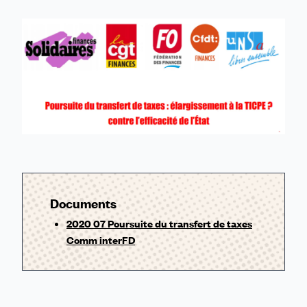
sur
sur
sur
sur
par
Linkedin
Facebook
Threads
Bluesky
email
Documents
2020 07 Poursuite du transfert de taxes
Comm interFD