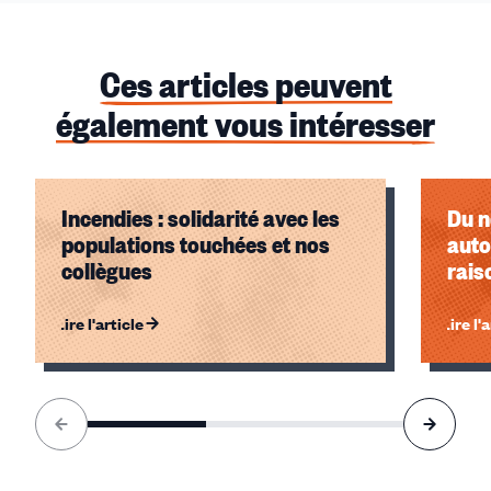
Ces articles peuvent
également vous intéresser
Incendies : solidarité avec les
Du n
populations touchées et nos
auto
collègues
rais
Lire l'article
Lire l'
Élément
1