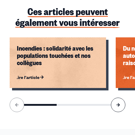
Ces articles peuvent
également vous intéresser
Incendies : solidarité avec les
Du n
populations touchées et nos
auto
collègues
rais
Lire l'article
Lire l'
Élément
1
sur