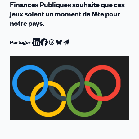
Finances Publiques souhaite que ces
interrogations
jeux soient un moment de fête pour
notre pays.
Partager :
Partager
Partager
Partager
Partager
Partager
sur
sur
sur
sur
par
Linkedin
Facebook
Threads
Bluesky
email