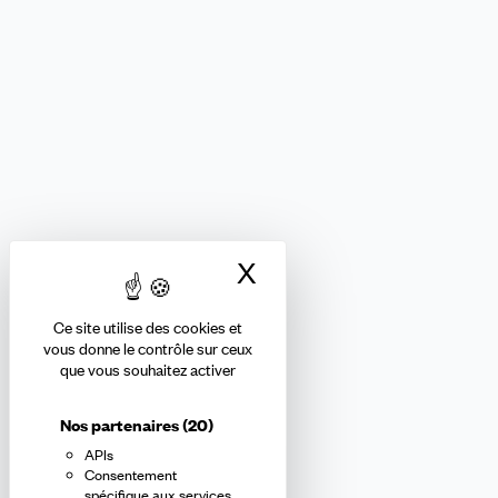
FINANCES
Nous suivre
X
Masquer le bandea
Ce site utilise des cookies et
Abonnez-vous à la newsletter
vous donne le contrôle sur ceux
que vous souhaitez activer
confédérale
Nos partenaires
(20)
APIs
En m'inscrivant à la newsletter, j'affirme avoir pris connaissance de
Consentement
la
politique de confidentialité de la CFDT
.
spécifique aux services