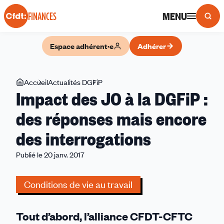
Panneau de gestion des cookies
MENU
FINANCES
Espace adhérent·e
Adhérer
Vous
Accueil
Actualités DGFiP
Impact
Impact des JO à la DGFiP :
êtes
des
ici
JO
des réponses mais encore
à
des interrogations
la
DGFiP
Publié le 20 janv. 2017
:
des
Conditions de vie au travail
réponses
mais
encore
Tout d’abord, l’alliance CFDT-CFTC
des