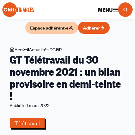
Panneau de gestion des cookies
MENU
FINANCES
Espace adhérent·e
Adhérer
Vous
Accueil
Actualités DGFiP
GT
GT Télétravail du 30
êtes
Télétravail
ici
du
novembre 2021 : un bilan
30
provisoire en demi-teinte
novembre
2021
!
:
un
Publié le 1 mars 2022
bilan
provisoire
Télétravail
en
demi-