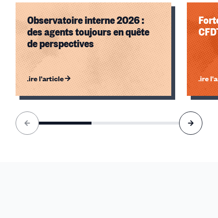
Observatoire interne 2026 :
Fort
des agents toujours en quête
CFD
de perspectives
Lire l'article
Lire l'
Élément
1
sur
3
accessible