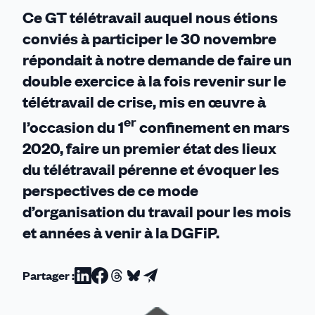
teinte
Ce GT télétravail auquel nous étions
!
conviés à participer le 30 novembre
répondait à notre demande de faire un
double exercice à la fois revenir sur le
télétravail de crise, mis en œuvre à
er
l’occasion du 1
confinement en mars
2020, faire un premier état des lieux
du télétravail pérenne et évoquer les
perspectives de ce mode
d’organisation du travail pour les mois
et années à venir à la DGFiP.
Partager :
Partager
Partager
Partager
Partager
Partager
sur
sur
sur
sur
par