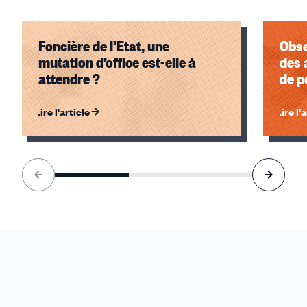
Foncière de l’Etat, une
Obse
mutation d’office est-elle à
des 
attendre ?
de p
Lire l'article
Lire l'
Élément
1
sur
3
accessible