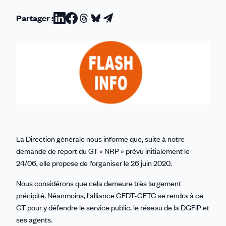
Partager :
Partager
Partager
Partager
Partager
Partager
sur
sur
sur
sur
par
Linkedin
Facebook
Threads
Bluesky
email
La Direction générale nous informe que, suite à notre
demande de report du GT « NRP » prévu initialement le
24/06, elle propose de l’organiser le 26 juin 2020.
Nous considérons que cela demeure très largement
précipité. Néanmoins, l'alliance CFDT-CFTC se rendra à ce
GT pour y défendre le service public, le réseau de la DGFiP et
ses agents.