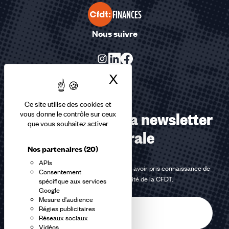
FINANCES
Nous suivre
X
Masquer le bandea
Ce site utilise des cookies et
Abonnez-vous à la newsletter
vous donne le contrôle sur ceux
que vous souhaitez activer
confédérale
Nos partenaires
(20)
APIs
En m'inscrivant à la newsletter, j'affirme avoir pris connaissance de
Consentement
la
politique de confidentialité de la CFDT
.
spécifique aux services
Google
Mesure d'audience
E-
Régies publicitaires
mail
Réseaux sociaux
Vidéos