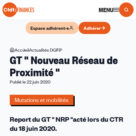
Panneau de gestion des cookies
MENU
FINANCES
Espace adhérent·e
Adhérer
Vous
Accueil
Actualités DGFiP
GT
GT " Nouveau Réseau de
êtes
"
ici
Nouveau
Proximité "
Réseau
Publié le 22 juin 2020
de
Proximité
"
Mutations et mobilités
Report du GT " NRP "acté lors du CTR
du 18 juin 2020.