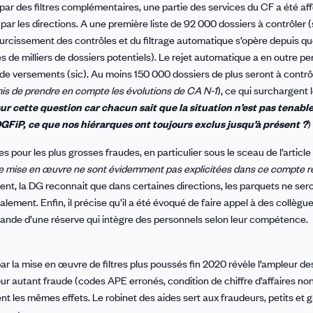
ar des filtres complémentaires, une partie des services du CF a été aff
 par les directions. A une première liste de 92 000 dossiers à contrôler (
 durcissement des contrôles et du filtrage automatique s’opère depuis q
s de milliers de dossiers potentiels). Le rejet automatique a en outre pe
€ de versements (sic). Au moins 150 000 dossiers de plus seront à contrôl
rmis de prendre en compte les évolutions de CA N-1
), ce qui surchargent 
ur cette question car chacun sait que la situation n’est pas tenable
 DGFiP, ce que nos hiérarques ont toujours exclus jusqu’à présent ?
)
 pour les plus grosses fraudes, en particulier sous le sceau de l’articl
de mise en œuvre ne sont évidemment pas explicitées dans ce compte r
t, la DG reconnait que dans certaines directions, les parquets ne ser
alement. Enfin, il précise qu’il a été évoqué de faire appel à des collègue
mande d’une réserve qui intègre des personnels selon leur compétence.
par la mise en œuvre de filtres plus poussés fin 2020 révèle l’ampleur de
ur autant fraude (codes APE erronés, condition de chiffre d’affaires non
les mêmes effets. Le robinet des aides sert aux fraudeurs, petits et g