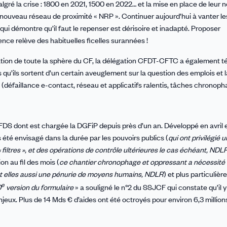
malgré la crise : 1800 en 2021, 1500 en 2022… et la mise en place de leur
x nouveau réseau de proximité « NRP ».
Continuer aujourd’hui à vanter le
i démontre qu’il faut le repenser est dérisoire et inadapté.
Proposer
ence relève des habituelles ficelles surannées !
tation de toute la sphère du CF, la délégation CFDT-CFTC a également 
ils sortent d’un certain aveuglement sur la question des emplois et la
s (défaillance e-contact, réseau et applicatifs ralentis, tâches chronopha
 FDS dont est chargée la DGFiP depuis près d’un an. Développé en avril 
s été envisagé dans la durée par les pouvoirs publics (
qui ont privilégié u
filtres », et des opérations de contrôle ultérieures le cas échéant, NDL
 au fil des mois (
ce chantier chronophage et oppressant a nécessité 
nt elles aussi une pénurie de moyens humains, NDLR
) et plus particuliè
e
0
version du formulaire
» a souligné le n°2 du SSJCF qui constate qu’il y
njeux. Plus de 14 Mds € d’aides ont été octroyés pour environ 6,3 million