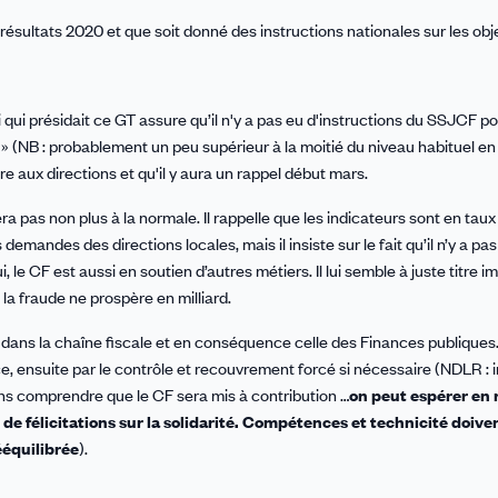
sultats 2020 et que soit donné des instructions nationales sur les obje
 qui présidait ce GT assure qu’il n'y a pas eu d'instructions du SSJCF p
t
» (NB : probablement un peu supérieur à la moitié du niveau habituel en 
 aux directions et qu'il y aura un rappel début mars.
 pas non plus à la normale. Il rappelle que les indicateurs sont en taux
emandes des directions locales, mais il insiste sur le fait qu’il n’y a pa
i, le CF est aussi en soutien d’autres métiers. Il lui semble à juste titre 
 la fraude ne prospère en milliard.
t dans la chaîne fiscale et en conséquence celle des Finances publiques. 
, ensuite par le contrôle et recouvrement forcé si nécessaire (NDLR : 
ons comprendre que le CF sera mis à contribution …
on peut espérer en 
e félicitations sur la solidarité. Compétences et technicité doive
ééquilibrée
).