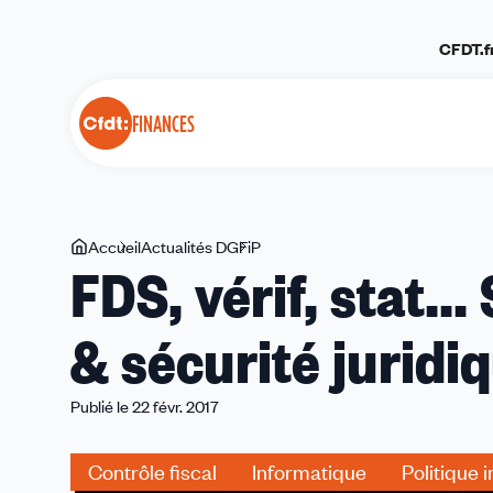
Panneau de gestion des cookies
CFDT.f
FINANCES
Vous
Accueil
Actualités DGFiP
FDS,
FDS, vérif, stat...
êtes
vérif,
ici
stat...
& sécurité juridi
Situation
contrôle
fiscal
Publié le 22 févr. 2017
&
sécurité
Contrôle fiscal
Informatique
Politique 
juridique