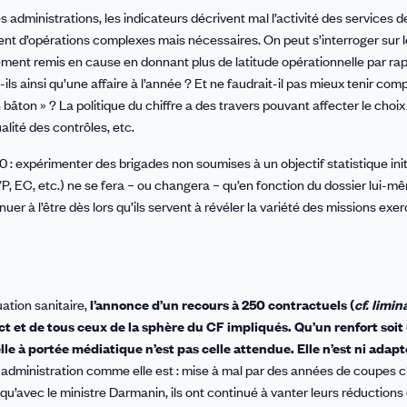
 administrations, les indicateurs décrivent mal l’activité des services d
iment d’opérations complexes mais nécessaires. On peut s’interroger sur l
ement remis en cause en donnant plus de latitude opérationnelle par ra
-ils ainsi qu’une affaire à l’année ? Et ne faudrait-il pas mieux tenir com
n bâton » ? La politique du chiffre a des travers pouvant affecter le choi
lité des contrôles, etc.
expérimenter des brigades non soumises à un objectif statistique initi
 VP, EC, etc.) ne se fera – ou changera – qu’en fonction du dossier lui-
uer à l’être dès lors qu’ils servent à révéler la variété des missions ex
uation sanitaire,
l’annonce d’un recours à 250 contractuels (
cf. limin
t et de tous ceux de la sphère du CF impliqués. Qu’un renfort soit 
le à portée médiatique n’est pas celle attendue. Elle n’est ni adapt
 administration comme elle est : mise à mal par des années de coupes c
qu’avec le ministre Darmanin, ils ont continué à vanter leurs réductions