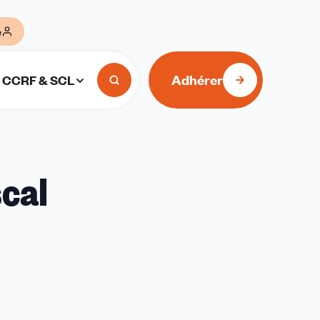
e
Adhérer
CCRF & SCL
scal