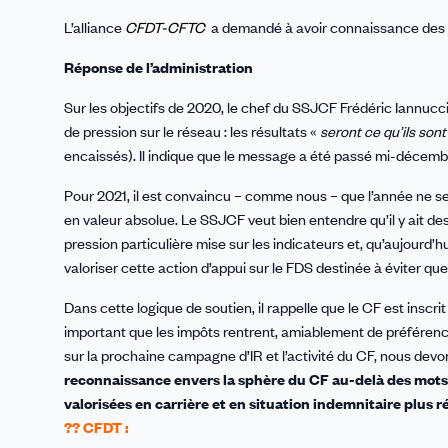
L’alliance
CFDT-CFTC
a demandé à avoir connaissance des ré
Réponse de l’administration
Sur les objectifs de 2020, le chef du SSJCF Frédéric Iannucci
de pression sur le réseau : les résultats «
seront ce qu’ils son
encaissés). Il indique que le message a été passé mi-décembre
Pour 2021, il est convaincu – comme nous – que l’année ne sera
en valeur absolue. Le SSJCF veut bien entendre qu’il y ait des d
pression particulière mise sur les indicateurs et, qu’aujourd’hu
valoriser cette action d’appui sur le FDS destinée à éviter que
Dans cette logique de soutien, il rappelle que le CF est inscri
important que les impôts rentrent, amiablement de préférence
sur la prochaine campagne d’IR et l’activité du CF, nous dev
reconnaissance envers la sphère du CF au-delà des mots d
valorisées en carrière et en situation indemnitaire plus r
?? CFDT :