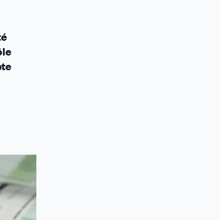
té
ôle
pte