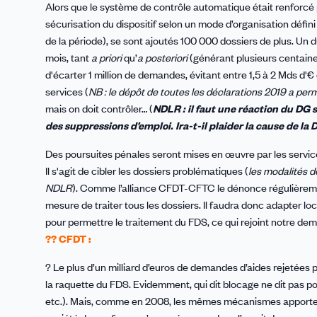
Alors que le système de contrôle automatique était renforcé p
sécurisation du dispositif selon un mode d’organisation défini
de la période), se sont ajoutés 100 000 dossiers de plus. Un
mois, tant
a priori
qu’
a posteriori
(générant plusieurs centaine
d'écarter 1 million de demandes, évitant entre 1,5 à 2 Mds d'
services (
NB : le dépôt de toutes les déclarations 2019 a pe
mais on doit contrôler… (
NDLR : il faut une réaction du DG s
des suppressions d’emploi. Ira-t-il plaider la cause de la
Des poursuites pénales seront mises en œuvre par les services
Il s'agit de cibler les dossiers problématiques (
les modalités 
NDLR
). Comme l’alliance CFDT-CFTC le dénonce régulièremen
mesure de traiter tous les dossiers. Il faudra donc adapter loc
pour permettre le traitement du FDS, ce qui rejoint notre de
?? CFDT :
? Le plus d’un milliard d’euros de demandes d’aides rejetées 
la raquette du FDS. Evidemment, qui dit blocage ne dit pas po
etc.). Mais, comme en 2008, les mêmes mécanismes apportent 