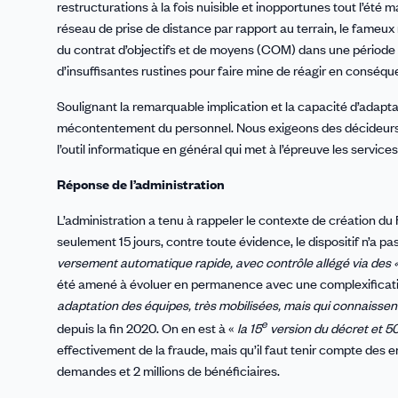
restructurations à la fois nuisible et inopportunes tout l’été 
réseau de prise de distance par rapport au terrain, le fameu
du contrat d’objectifs et de moyens (COM) dans une période qu
d’insuffisantes rustines pour faire mine de réagir en conséqu
Soulignant la remarquable implication et la capacité d’adap
mécontentement du personnel. Nous exigeons des décideurs qu’
l’outil informatique en général qui met à l’épreuve les service
Réponse de l’administration
L’administration a tenu à rappeler le contexte de création du
seulement 15 jours, contre toute évidence, le dispositif n’a pa
versement automatique rapide, avec contrôle allégé via des « 
été amené à évoluer en permanence avec une complexification
adaptation des équipes, très mobilisées, mais qui connaisse
e
depuis la fin 2020. On en est à «
la 15
version du décret et 5
effectivement de la fraude, mais qu’il faut tenir compte des e
demandes et 2 millions de bénéficiaires.