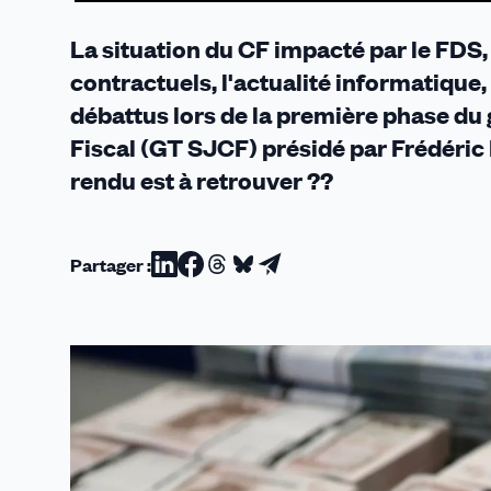
La situation du CF impacté par le FDS
contractuels, l'actualité informatique
débattus lors de la première phase du 
Fiscal (GT SJCF) présidé par Frédéric 
rendu est à retrouver ??
Partager :
Partager
Partager
Partager
Partager
Partager
sur
sur
sur
sur
par
Linkedin
Facebook
Threads
Bluesky
email