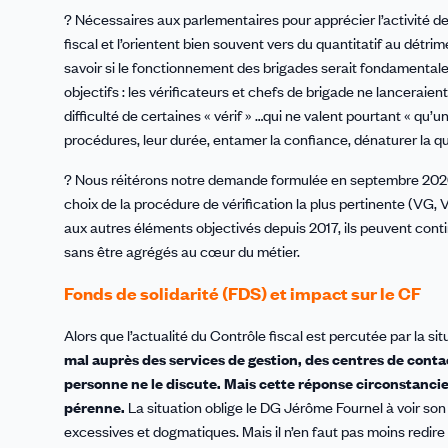
? Nécessaires aux parlementaires pour apprécier l’activité des
fiscal et l’orientent bien souvent vers du quantitatif au détr
savoir si le fonctionnement des brigades serait fondamental
objectifs : les vérificateurs et chefs de brigade ne lanceraient
difficulté de certaines « vérif » …qui ne valent pourtant « qu’u
procédures, leur durée, entamer la confiance, dénaturer la qua
? Nous réitérons notre demande formulée en septembre 2020 : 
choix de la procédure de vérification la plus pertinente (VG,
aux autres éléments objectivés depuis 2017, ils peuvent contin
sans être agrégés au cœur du métier.
Fonds de solidarité (FDS) et impact sur le CF
Alors que l’actualité du Contrôle fiscal est percutée par la sit
mal auprès des services de gestion, des centres de contac
personne ne le discute. Mais cette réponse circonstanciel
pérenne.
La situation oblige le DG Jérôme Fournel à voir son
excessives et dogmatiques. Mais il n’en faut pas moins redire 