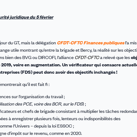
ité juridique du 5 février
 jour du GT, mais la délégation
CFDT-CFTC Finances publiques
l’a mi
hange utile montrant qu’entre la brigade et Bercy, la réalité sur les object
ans bien des BVG ou DIRCOFI, l’alliance
CFDT-CFTC
a relevé que les
obj
 2019, voire en augmentation. Un vérificateur qui consacre actuel
treprises (FDS) peut donc avoir des objectifs inchangés !
ntrerait qu’il est fait fi :
ces sur l’organisation du travail ;
bilisation des PCE, voire des BCR, sur le FDS
) ;
ificateurs et chefs de brigade consistant à multiplier les tâches redonda
es à enregistrer plusieurs fois, lenteurs ou indisponibilités des
comme l’Univers – depuis la loi ESSOC ;
pagne d’impôt sur le revenu, comme en 2020.