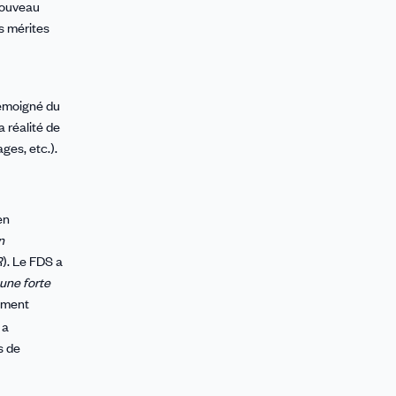
 nouveau
s mérites
témoigné du
 réalité de
ges, etc.).
en
n
R
). Le FDS a
une forte
rement
 a
s de