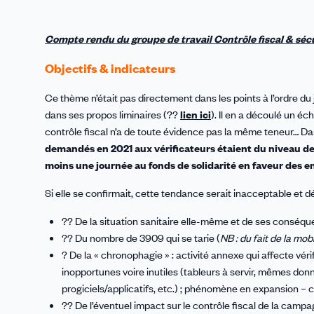
Compte rendu du groupe de travail Contrôle fiscal & sécur
Objectifs & indicateurs
Ce thème n’était pas directement dans les points à l’ordre du
dans ses propos liminaires (??
lien ici
). Il en a découlé un éc
contrôle fiscal n’a de toute évidence pas la même teneur… D
demandés en 2021 aux vérificateurs étaient du niveau de
moins une journée au fonds de solidarité en faveur des en
Si elle se confirmait, cette tendance serait inacceptable et démo
?? De la situation sanitaire elle-même et de ses conséquen
?? Du nombre de 3909 qui se tarie (
NB : du fait de la mo
? De la « chronophagie » : activité annexe qui affecte vér
inopportunes voire inutiles (tableurs à servir, mêmes donné
progiciels/applicatifs, etc.) ; phénomène en expansion – 
?? De l’éventuel impact sur le contrôle fiscal de la cam