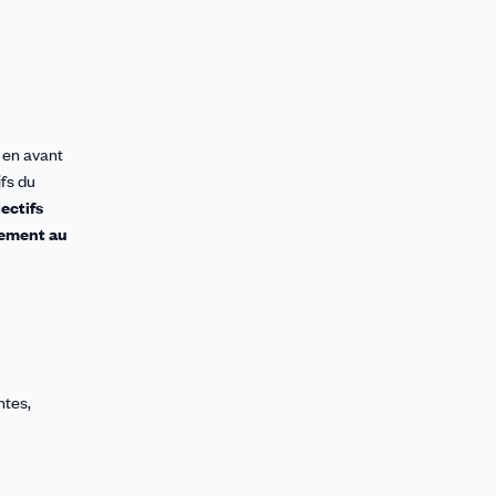
s en avant
ifs du
ectifs
lement au
ntes,