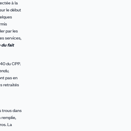
ectée à la
sur le début
uelques
rmis
er par les
les services,
 du fait
e 40 du CPP.
endu,
ont pas en
s retraités
s trous dans
 remplie,
ros. La