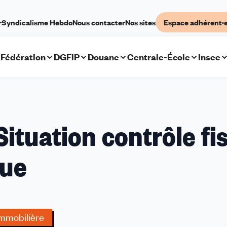
r
Syndicalisme Hebdo
Nous contacter
Nos sites
Espace adhérent·
Fédération
DGFiP
Douane
Centrale-École
Insee
 Situation contrôle fi
que
immobilière