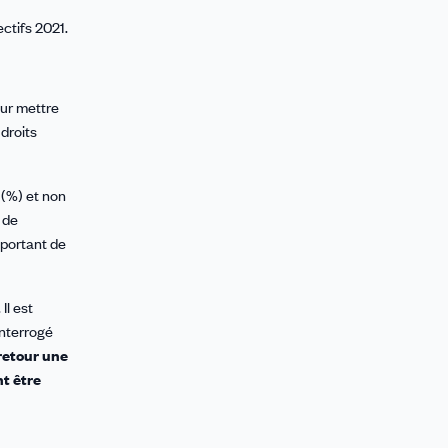
ctifs 2021.
our mettre
droits
 (%) et non
s de
important de
Il est
interrogé
retour une
nt être