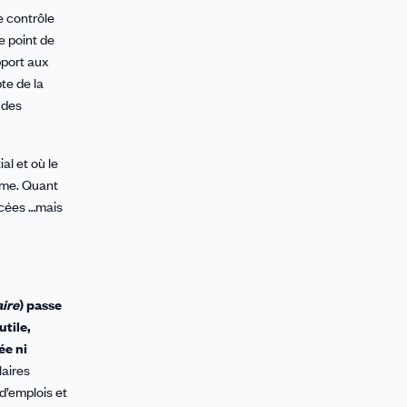
e contrôle
e point de
pport aux
pte de la
x des
al et où le
même. Quant
ercées …mais
aire
) passe
utile,
ée ni
laires
 d’emplois et