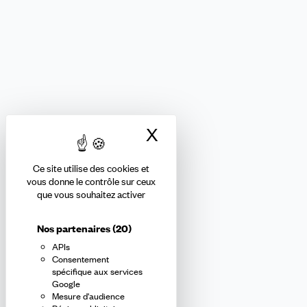
FINANCES
Nous suivre
X
Masquer le bandea
Ce site utilise des cookies et
Abonnez-vous à la newsletter
vous donne le contrôle sur ceux
que vous souhaitez activer
confédérale
Nos partenaires
(20)
APIs
En m'inscrivant à la newsletter, j'affirme avoir pris connaissance de
Consentement
la
politique de confidentialité de la CFDT
.
spécifique aux services
Google
Mesure d'audience
E-