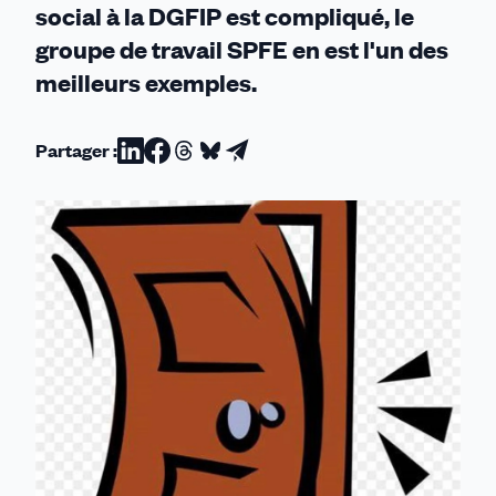
social à la DGFIP est compliqué, le
groupe de travail SPFE en est l'un des
meilleurs exemples.
Partager :
Partager
Partager
Partager
Partager
Partager
sur
sur
sur
sur
par
Linkedin
Facebook
Threads
Bluesky
email