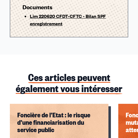
Documents
Lim 220620 CFDT-CFTC - Bilan SPF
enregistrement
Ces articles peuvent
également vous intéresser
Foncière de l’Etat : le risque
Fonc
d’une financiarisation du
muta
service public
atte