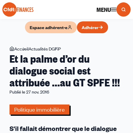
Panneau de gestion des cookies
MENU
FINANCES
Espace adhérent·e
Adhérer
Vous
Accueil
Actualités DGFiP
Et
Et la palme d’or du
êtes
la
ici
palme
dialogue social est
d’or
attribuée ...au GT SPFE !!!
du
dialogue
Publié le 27 nov. 2016
social
est
Politique immobilière
attribuée
...au
GT
S'il fallait démontrer que le dialogue
SPFE !!!