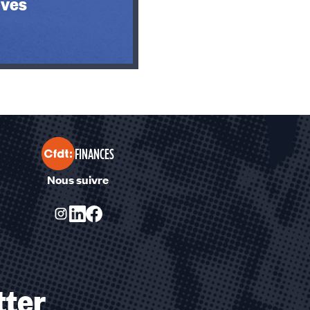
ives
FINANCES
Nous suivre
tter