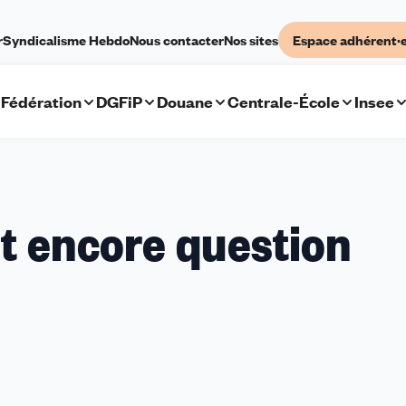
r
Syndicalisme Hebdo
Nous contacter
Nos sites
Espace adhérent·
Fédération
DGFiP
Douane
Centrale-École
Insee
st encore question