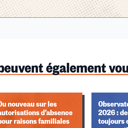
 peuvent également vou
Du nouveau sur les
Observato
autorisations d’absence
2026 : de
pour raisons familiales
toujours 