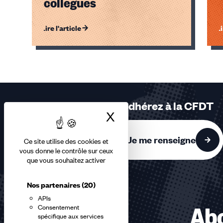
collègues
Lire l'article
Li
Éléments
1,
2,
3
sur
Adhérez à la CFDT
3
X
Masquer le bandea
accessibles
Je me renseigne
Ce site utilise des cookies et
vous donne le contrôle sur ceux
que vous souhaitez activer
Nos partenaires
(20)
APIs
Consentement
Abo
spécifique aux services