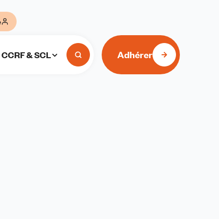
e
Adhérer
CCRF & SCL