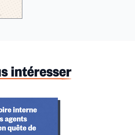
s intéresser
ire interne
s agents
en quête de