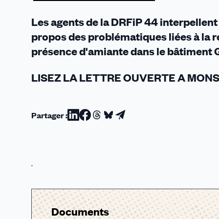
Les agents de la DRFiP 44 interpellent 
propos des problématiques liées à la r
présence d'amiante dans le bâtiment Gr
LISEZ LA LETTRE OUVERTE A MONS
Partager :
Partager
Partager
Partager
Partager
Partager
sur
sur
sur
sur
par
Linkedin
Facebook
Threads
Bluesky
email
.
Documents