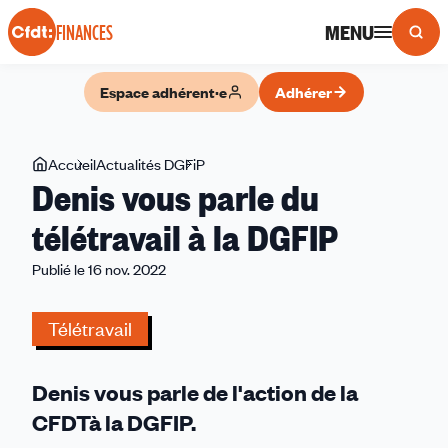
Panneau de gestion des cookies
MENU
FINANCES
Espace adhérent·e
Adhérer
Vous
Accueil
Actualités DGFiP
Denis
Denis vous parle du
êtes
vous
ici
parle
télétravail à la DGFIP
du
Publié le 16 nov. 2022
télétravail
à
la
Télétravail
DGFIP
Denis vous parle de l'action de la
CFDTà la DGFIP.