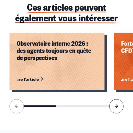
Ces articles peuvent
également vous intéresser
Observatoire interne 2026 :
Fort
des agents toujours en quête
CFD
de perspectives
Lire l'article
Lire l'
Élément
1
sur