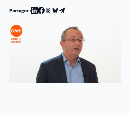
Partager :
Partager
Partager
Partager
Partager
Partager
sur
sur
sur
sur
par
Linkedin
Facebook
Threads
Bluesky
email