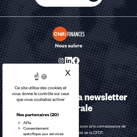
FINANCES
Nous suivre
X
Masquer le bandea
Ce site utilise des cookies et
Abonnez-vous à la newsletter
vous donne le contrôle sur ceux
que vous souhaitez activer
confédérale
Nos partenaires
(20)
APIs
En m'inscrivant à la newsletter, j'affirme avoir pris connaissance de
Consentement
la
politique de confidentialité de la CFDT
.
spécifique aux services