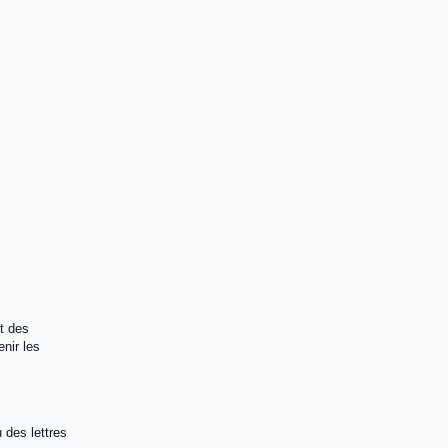
t des
nir les
 des lettres