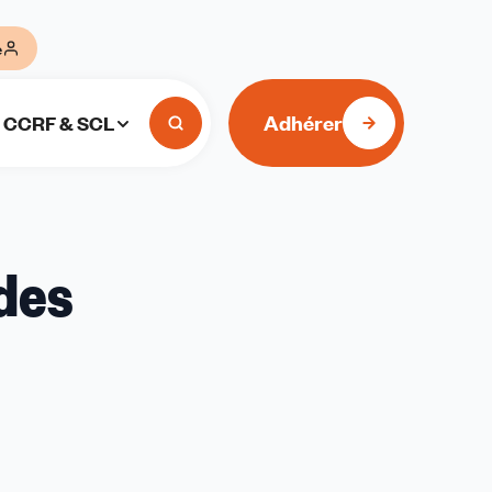
e
Adhérer
CCRF & SCL
 des