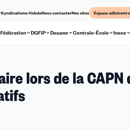
r
Syndicalisme Hebdo
Nous contacter
Nos sites
Espace adhérent·
Fédération
DGFiP
Douane
Centrale-École
Insee
aire lors de la CAPN
tifs