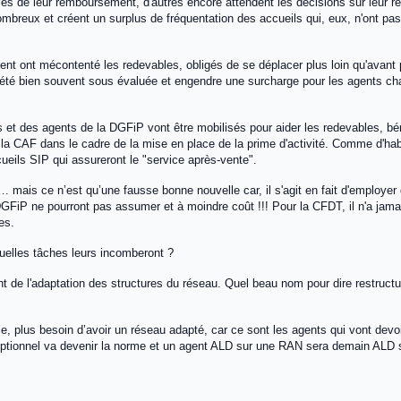
les de leur remboursement, d'autres encore attendent les décisions sur leur r
breux et créent un surplus de fréquentation des accueils qui, eux, n'ont pa
nt ont mécontenté les redevables, obligés de se déplacer plus loin qu'avant 
a été bien souvent sous évaluée et engendre une surcharge pour les agents ch
 et des agents de la DGFiP vont être mobilisés pour aider les redevables, bén
 la CAF dans le cadre de la mise en place de la prime d'activité. Comme d'hab
cueils SIP qui assureront le "service après-vente".
 mais ce n’est qu’une fausse bonne nouvelle car, il s'agit en fait d'employer
s DGFiP ne pourront pas assumer et à moindre coût !!! Pour la CFDT, il n'a jama
es.
uelles tâches leurs incomberont ?
t de l'adaptation des structures du réseau. Quel beau nom pour dire restructu
le, plus besoin d’avoir un réseau adapté, car ce sont les agents qui vont dev
xceptionnel va devenir la norme et un agent ALD sur une RAN sera demain ALD 