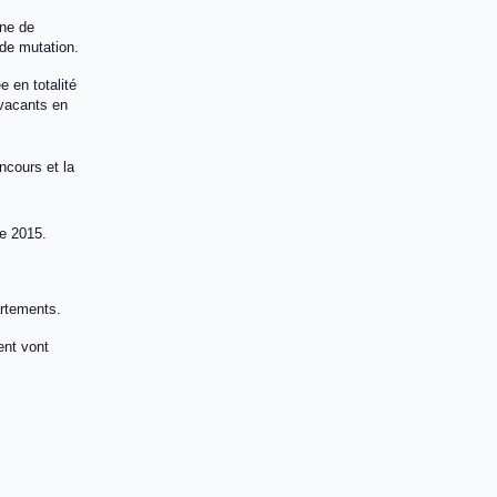
gne de
 de mutation.
 en totalité
 vacants en
ncours et la
re 2015.
artements.
ent vont