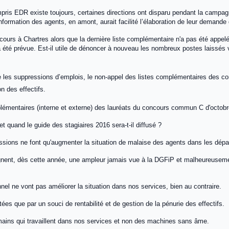
is EDR existe toujours, certaines directions ont disparu pendant la campa
ormation des agents, en amont, aurait facilité l’élaboration de leur demande
rs à Chartres alors que la dernière liste complémentaire n'a pas été appelée
a été prévue. Est-il utile de dénoncer à nouveau les nombreux postes laissés
 les suppressions d’emplois, le non-appel des listes complémentaires des co
n des effectifs.
plémentaires (interne et externe) des lauréats du concours commun C d'octob
t quand le guide des stagiaires 2016 sera-t-il diffusé ?
ssions ne font qu'augmenter la situation de malaise des agents dans les dép
eignent, dès cette année, une ampleur jamais vue à la DGFiP et malheureusem
nel ne vont pas améliorer la situation dans nos services, bien au contraire.
es que par un souci de rentabilité et de gestion de la pénurie des effectifs.
mains qui travaillent dans nos services et non des machines sans âme.