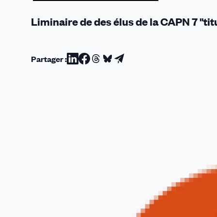
Liminaire de des élus de la CAPN 7 "titu
Partager :
Partager
Partager
Partager
Partager
Partager
sur
sur
sur
sur
par
Linkedin
Facebook
Threads
Bluesky
email