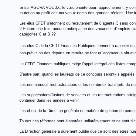
Si sur AGORA VOEUX, le vœu priorité pour rapprochement, y compr
mutation au profit des nouveaux noms des grandes régions. Une inf
Les élus CFDT s'étonnent du recrutement de 8 agents C sans concou
? Encore une fois, aucune anticipation des vacances d'emplois n'
catégories C et B ??
Les élus C de la CFDT Finances Publiques tiennent à rappeler que
non-prévision des départs en retraite ne font qu’aggraver la situatio
La CFDT Finances publiques exige l'appel intégral des listes com
D'autre part, quand les lauréats de ce concours seront-ils appelés e
Les nombreuses restructurations et les nombreux transferts de mi
Les suppressions/fusions de services et les restructurations att
continuer dans les années à venir.
Les choix de la Direction générale en matière de gestion du person
Toutes ces réformes sont élaborées unilatéralement et ne sont dicté
La Direction générale a sûrement oublié que ce sont des êtres hu