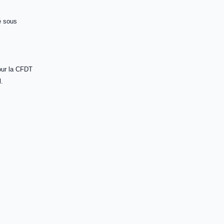
mé sous
pour la CFDT
l.