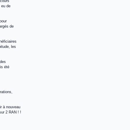
ecours
s eu de
pour
argés de
éficiaires
itude, les
 des
is été
rations,
oir à nouveau
sur 2 RAN ! !