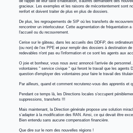
de rappel de leur taxe d'habitation, d'autres demandent des nouvel
gracieux. Les exemples et les raisons de mécontentement sont nom
renfort et doivent traiter de plus en plus de dossiers.
De plus, les regroupements de SIP où les transferts de recouvreme
rencontrer un interlocuteur. Cette augmentation de fréquentation 
l'accueil ou du recouvrement.
Cerise sur le gâteau, dans les accueils des DDFiP, des ordinateurs
(ou non) de l’ex PPE
et
pour remplir des dossiers à destination de
redevables n'ont pas eu l'information et ce sont les agents aux ac
O joie et bonheur, vous nous avez annoncé l'arrivée de personnel….
volontaires " service civique " qui feront le travail que les agent
question d'employer des volontaires pour faire le travail des titulair
Par ailleurs, quand et comment recruterez-vous des apprentis et q
Pendant ce temps là, les Directions locales s'occupent péniblemen
suppressions, transferts !!!
Mais maintenant, la Direction générale propose une solution mirac
s’adapter à la modification des RAN. Ainsi, ce qui devait être e
Bien entendu sans aucune compensation financière.
Que dire sur le nom des nouvelles régions !