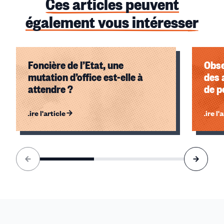
Ces articles peuvent
également vous intéresser
Foncière de l’Etat, une
Obse
mutation d’office est-elle à
des 
attendre ?
de p
Lire l'article
Lire l'
Élément
1
sur
3