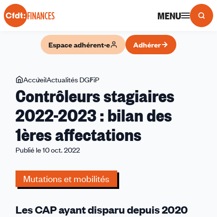
Panneau de gestion des cookies
MENU
FINANCES
Espace adhérent·e
Adhérer
Vous
Accueil
Actualités DGFiP
Contrôleurs
Contrôleurs stagiaires
êtes
stagiaires
ici
2022-
2022-2023 : bilan des
2023 :
1ères affectations
bilan
des
Publié le 10 oct. 2022
1ères
affectations
Mutations et mobilités
Les CAP ayant disparu depuis 2020