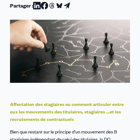
Partager :
Partager
Partager
Partager
Partager
Partager
sur
sur
sur
sur
par
Linkedin
Facebook
Threads
Bluesky
email
Affectation des stagiaires ou comment articuler entre
eux les mouvements des titulaires, stagiaires ...et les
recrutements de contractuels
Bien que restant sur le principe d’un mouvement des B
stagiaires indépendant de celui des titulaires, la DG