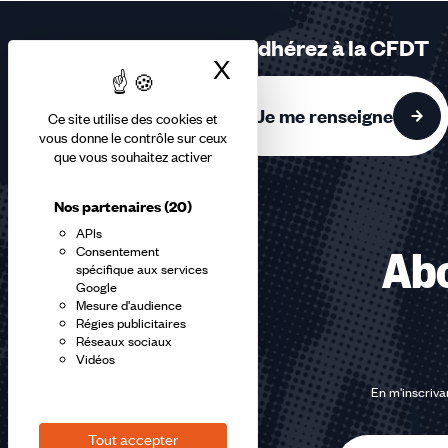
3
sur
Adhérez à la CFDT
3
X
Masquer le bandea
accessibles
Je me renseigne
Ce site utilise des cookies et
vous donne le contrôle sur ceux
que vous souhaitez activer
Nos partenaires
(20)
APIs
Consentement
Abo
spécifique aux services
Google
Mesure d'audience
Régies publicitaires
Réseaux sociaux
Vidéos
En m'inscrivan
Tout accepter