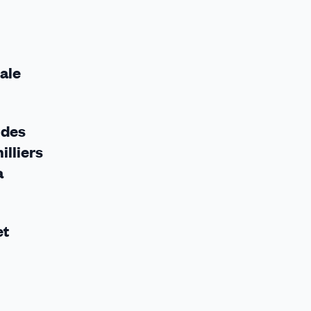
cale
 des
illiers
a
et