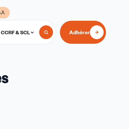
e
Adhérer
CCRF & SCL
es