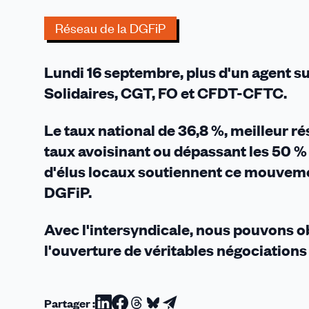
à
amplifier
Réseau de la DGFiP
la
mobilisation
Lundi 16 septembre, plus d'un agent sur 
à
la
Solidaires, CGT, FO et CFDT-CFTC.
DGFiP
!
Le taux national de 36,8 %, meilleur r
taux avoisinant ou dépassant les 50 % 
d'élus locaux soutiennent ce mouvemen
DGFiP.
Avec l'intersyndicale, nous pouvons obt
l'ouverture de véritables négociations 
Partager :
Partager
Partager
Partager
Partager
Partager