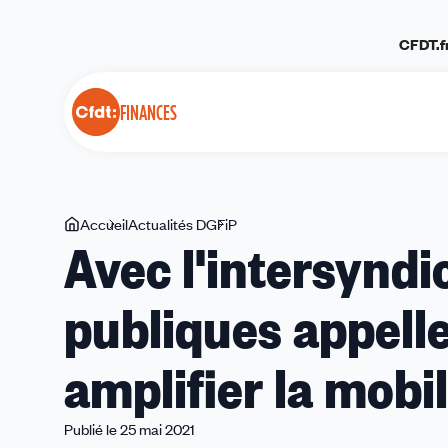
Panneau de gestion des cookies
CFDT.f
FINANCES
Vous
Accueil
Actualités DGFiP
Avec
Avec l'intersyndi
êtes
l'intersyndicale,
ici
la
publiques appelle
CFDT
Finances
publiques
amplifier la mobil
appelle
les
personnels
Publié le 25 mai 2021