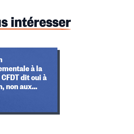
s intéresser
n
ementale à la
 CFDT dit oui à
n, non aux
s de travail
s