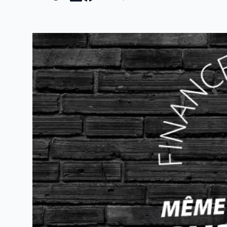
sur
sur
sur
sur
par
Linkedin
Facebook
Threads
Bluesky
email