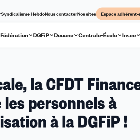
r
Syndicalisme Hebdo
Nous contacter
Nos sites
Espace adhérent·
Fédération
DGFiP
Douane
Centrale-École
Insee
cale, la CFDT Financ
 les personnels à
isation à la DGFiP !