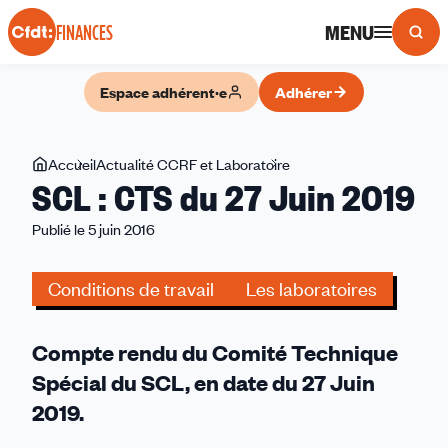
Panneau de gestion des cookies
MENU
FINANCES
Espace adhérent·e
Adhérer
Vous
Accueil
Actualité CCRF et Laboratoire
SCL
SCL : CTS du 27 Juin 2019
êtes
:
ici
CTS
Publié le 5 juin 2016
du
27
Conditions de travail
Les laboratoires
Juin
2019
Compte rendu du Comité Technique
Spécial du SCL, en date du 27 Juin
2019.