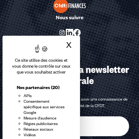
FINANCES
Nous suivre
X
Masquer le bandea
Ce site utilise des cookies et
Abonnez-vous à la newsletter
vous donne le contrôle sur ceux
que vous souhaitez activer
confédérale
Nos partenaires
(20)
APIs
En m'inscrivant à la newsletter, j'affirme avoir pris connaissance de
Consentement
la
politique de confidentialité de la CFDT
.
spécifique aux services
Google
Mesure d'audience
E-
Régies publicitaires
mail
Réseaux sociaux
Vidéos