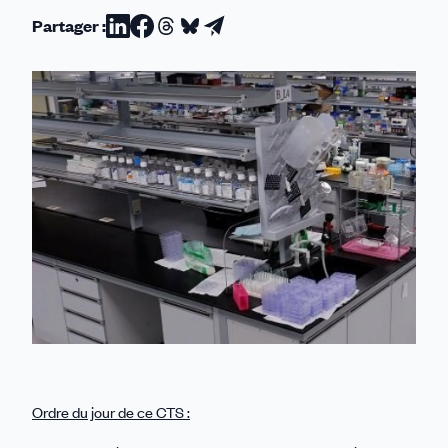
Partager :
Partager
Partager
Partager
Partager
Partager
sur
sur
sur
sur
par
Linkedin
Facebook
Threads
Bluesky
email
Ordre du jour de ce CTS :