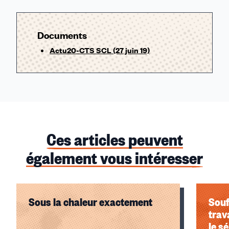
Documents
Actu20-CTS SCL (27 juin 19)
Ces articles peuvent
également vous intéresser
Sous la chaleur exactement
Souf
trav
le s