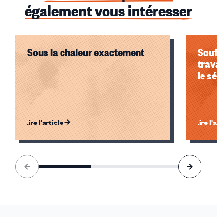
également vous intéresser
Sous la chaleur exactement
Souf
trav
le s
Lire l'article
Lire l'
Élément
1
sur