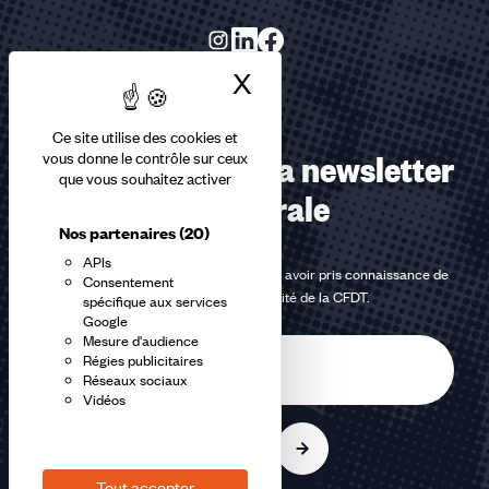
X
Masquer le bandea
Ce site utilise des cookies et
Abonnez-vous à la newsletter
vous donne le contrôle sur ceux
que vous souhaitez activer
confédérale
Nos partenaires
(20)
APIs
En m'inscrivant à la newsletter, j'affirme avoir pris connaissance de
Consentement
la
politique de confidentialité de la CFDT
.
spécifique aux services
Google
Mesure d'audience
E-
Régies publicitaires
mail
Réseaux sociaux
Vidéos
S'inscrire
Tout accepter