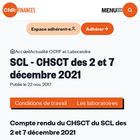
Panneau de gestion des cookies
MENU
FINANCES
Espace adhérent·e
Adhérer
Vous
Accueil
Actualité CCRF et Laboratoire
SCL
SCL - CHSCT des 2 et 7
êtes
-
ici
CHSCT
décembre 2021
des
Publié le 22 nov. 2017
2
et
7
Conditions de travail
Les laboratoires
décembre
2021
Compte rendu du CHSCT du SCL des
2 et 7 décembre 2021