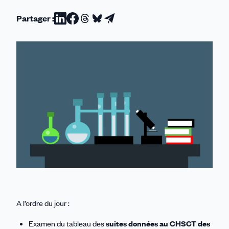
Partager :
Partager
Partager
Partager
Partager
Partager
sur
sur
sur
sur
par
Linkedin
Facebook
Threads
Bluesky
email
A l’ordre du jour :
Examen du tableau des
suites données au CHSCT des