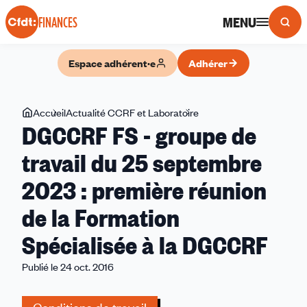
Panneau de gestion des cookies
MENU
FINANCES
Espace adhérent·e
Adhérer
Vous
Accueil
Actualité CCRF et Laboratoire
DGCCRF
DGCCRF FS - groupe de
êtes
FS
ici
-
travail du 25 septembre
groupe
2023 : première réunion
de
travail
de la Formation
du
25
Spécialisée à la DGCCRF
septembre
Publié le 24 oct. 2016
2023
:
première