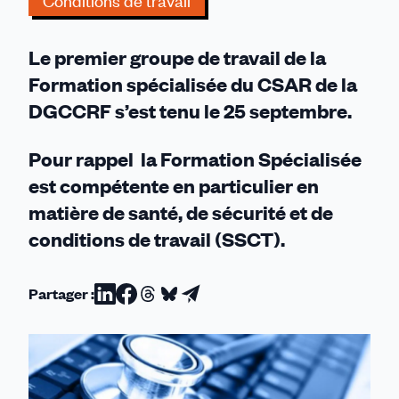
Conditions de travail
réunion
de
Le premier groupe de travail de la
la
Formation
Formation spécialisée du CSAR de la
Spécialisée
DGCCRF s’est tenu le 25 septembre.
à
la
Pour rappel la Formation Spécialisée
DGCCRF
est compétente en particulier en
matière de santé, de sécurité et de
conditions de travail (SSCT).
Partager :
Partager
Partager
Partager
Partager
Partager
sur
sur
sur
sur
par
Linkedin
Facebook
Threads
Bluesky
email