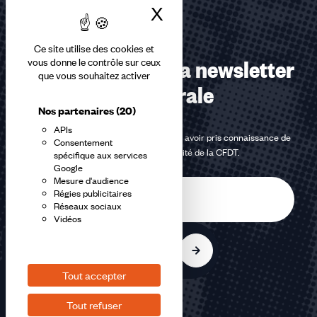
X
Masquer le bandea
Ce site utilise des cookies et
Abonnez-vous à la newsletter
vous donne le contrôle sur ceux
que vous souhaitez activer
confédérale
Nos partenaires
(20)
APIs
En m'inscrivant à la newsletter, j'affirme avoir pris connaissance de
Consentement
la
politique de confidentialité de la CFDT
.
spécifique aux services
Google
Mesure d'audience
E-
Régies publicitaires
mail
Réseaux sociaux
Vidéos
S'inscrire
Tout accepter
Tout refuser